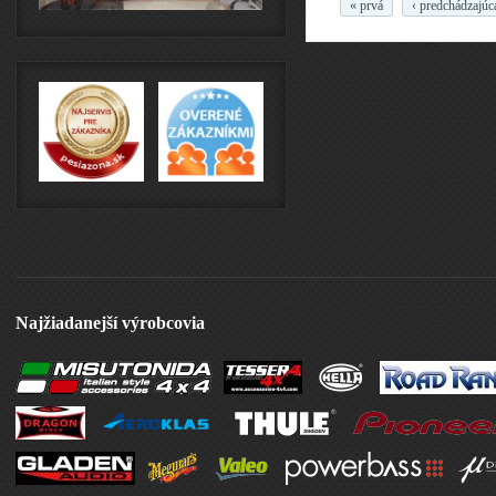
« prvá
‹ predchádzajúc
Najžiadanejší výrobcovia