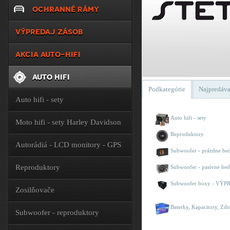
OCHRANNÉ RÁMY
VÝPREDAJ ZÁSOB
AKCIA AUTO-HIFI
AUTO HIFI
Podkategórie
Najpredáva
Auto hifi - sety
Auto hifi - sety
Moto hifi - sety Harley Davidson
Reproduktory
Autorádiá - LCD monitory - GPS
Subwoofer - prázdne b
Reproduktory
Subwoofer - pasívne be
Subwoofer boxy - VÝP
Zosilňovače
Baterky, Kapacitory, Zdr
Subwoofer - reproduktory