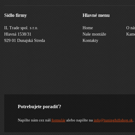
Sídlo firmy
Hlavné menu
IL Trade spol. s r.o.
Home
O ná
Hlavná 1538/31
Naše montáže
Kame
929 01 Dunajská Streda
Kontakty
Potrebujete poradiť?
Napíšte nám cez náš
formulár
alebo napíšte na
info@tuninghifishop.sk
.