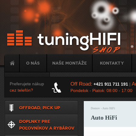
Ju
O nás
Naše montáže
Kontakty
Tuning
Off Road:
Au
Preferujete nákup
+421 911 711 191
|
cez telefón?
Pondelok - Piatok: 08:00 - 17:00
OFFROAD, PICK UP
Domov
› Auto HiFi
Nachádzate sa t
Auto HiFi
DOPLNKY PRE
POĽOVNÍKOV A RYBÁROV