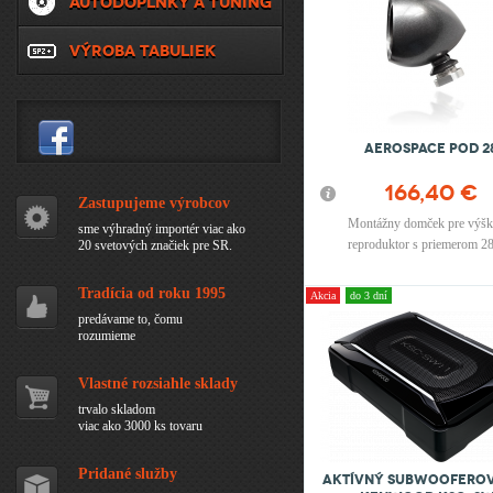
AUTODOPLNKY A TUNING
VÝROBA TABULIEK
AEROSPACE POD 2
166,40 €
Zastupujeme výrobcov
Montážny domček pre výš
sme výhradný importér viac ako
reproduktor s priemerom 
20 svetových značiek pre SR.
Tradícia od roku 1995
Akcia
do 3 dní
predávame to, čomu
rozumieme
Vlastné rozsiahle sklady
trvalo skladom
viac ako 3000 ks tovaru
Pridané služby
Aktívný Subwoofero