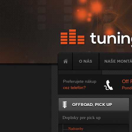
O nás
Naše mont
Tuning
Off 
Preferujete nákup
cez telefón?
Ponde
OFFROAD, PICK UP
Doplnky pre pick up
Nadstavby