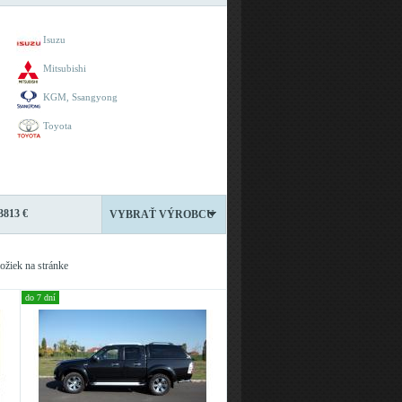
Isuzu
Mitsubishi
KGM, Ssangyong
Toyota
3813 €
VYBRAŤ VÝROBCU
ožiek na stránke
do 7 dní