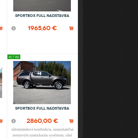
Sportbox Full nadstavba
1965,60 €
do 7 dní
SportBox Full nadstavba
2860,00 €
sklolaminátová konštrukcia, uzamykateľná
nerezovým uzamykacím systémom, silné