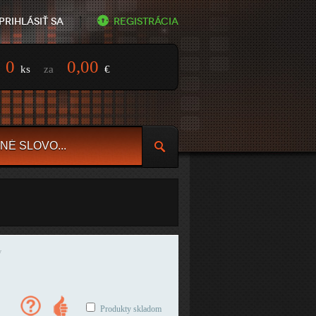
Prihlásiť sa
Registrácia
0
0,00
ks
za
€
y
Produkty skladom