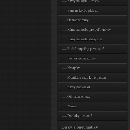
Kryty na korbu - rolety
Vane na korbu pick up
Ochranné rámy
Rámy na korbu pre poľovníkov
Rámy na korbu dizajnové
Bočné stupačky pevnostné
Pevnostné nárazníky
Navijáky
Montážne sady k navijákom
Kryty podvozku
Odkladacie boxy
Nosiče
Doplnky - ostatné
Disky a pneumatiky