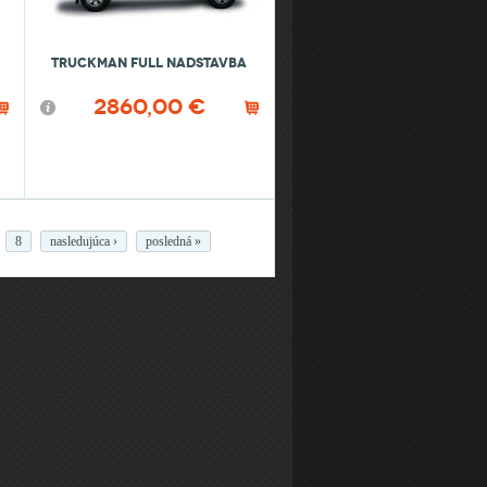
Truckman Full nadstavba
2860,00 €
8
nasledujúca ›
posledná »