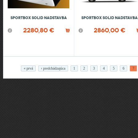
Sportbox Solid nadstavba
Sportbox Solid nadstavba
2280,80 €
2860,00 €
Stránky
« prvá
‹ predchádzajúca
1
2
3
4
5
6
7