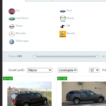
Fiat
Ford
Land Rover
Mazda
Nissan
DR
Mercedes
Renault
Volkswagen
Cena od
0 €
do
Zoradiť podľa
Pol
do 7 dní
do 7 dní