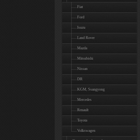
Fiat
Ford
Isuzu
Land Rover
Mazda
Mitsubishi
Nissan
DR
KGM, Ssangyong
Mercedes
Renault
Toyota
Volkswagen