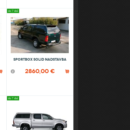
plynové podpery s tlmením,čalúnenie,
tmavé sklá, posuvné predné okno,
do 7 dní
výklopné bočné okná, vodotesná, LED
osvetlenie, lakovanie podľa farby auta,
spoiler + prídavné brzdové svetlo
Sportbox Solid nadstavba
2860,00 €
do 7 dní