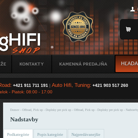
Jump to Navigation
Title
áže
Kontakty
Kamenná predajňa
Road:
Auto Hifi, Tuning:
+421 911 711 191
|
+421 903 517 260
lok - Piatok: 08:00 - 17:00
Domov
›
Offroad, Pick up
›
Doplnky pre pick up
›
Offroad, Pick up
›
Doplnky pre pick up
› Nadstavb
Nachádzate sa tu
Nadstavby
Podkategórie
Popis kategórie
Najpredávanejšie