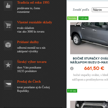
Tradícia od roku 1995
predávame to, čomu
Zoradiť podľa
rozumieme
Novinka
7-10 dní
Vlastné rozsiahle sklady
trvalo skladom
viac ako 3000 ks tovaru
Pridané služby
odborná montáž na u nás
zakúpené výrobky
Bočné stupačky ovál
Široký výber tovaru
nášľapom ISUZU D-Max 
Double Cab
661,50 €
dnes Vám ponúkame
10235 produktov
bočné stupačky oválne, s hli
nášľapom a protišmykovou och
Predaj do Čiech
gumy, materiál :nerez, možnosť d
tovar posielame aj do Českej
čiernom prevedení
Republiky.
7-10 dní