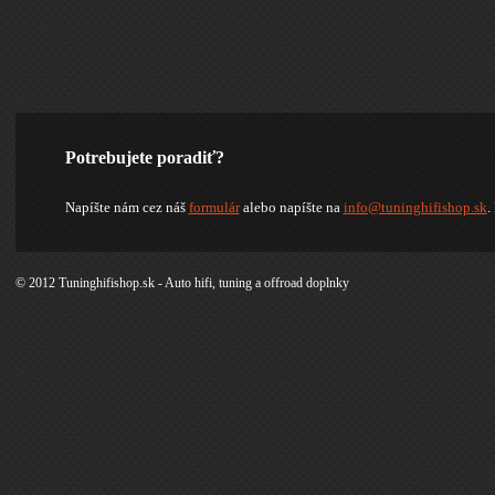
Potrebujete poradiť?
Napíšte nám cez náš
formulár
alebo napíšte na
info@tuninghifishop.sk
.
© 2012 Tuninghifishop.sk - Auto hifi, tuning a offroad doplnky