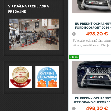
Virtuálna prehliadka
predajne
EU Predný ochranný
FORD Ecosport 2014 
498,20 €
EU predný ochranný rám, prieme
76 mm, materiál: nerez. Rám je
s EU certifikátom
7-10 dní
EU Predný ochranný
JEEP Grand Cherokee 
498,20 €