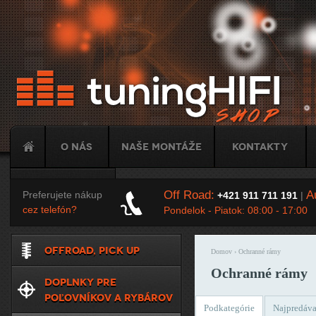
Ju
O nás
Naše montáže
Kontakty
Tuning
Off Road:
Au
Preferujete nákup
+421 911 711 191
|
cez telefón?
Pondelok - Piatok: 08:00 - 17:00
OFFROAD, PICK UP
Domov
› Ochranné rámy
Nachádzate sa t
Ochranné rámy
DOPLNKY PRE
POĽOVNÍKOV A RYBÁROV
Podkategórie
Najpredáva