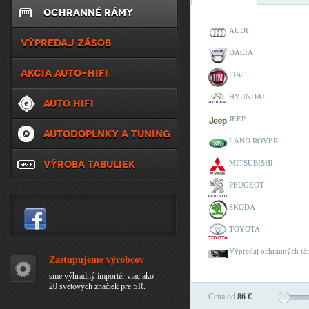
OCHRANNÉ RÁMY
AUDI
VÝPREDAJ ZÁSOB
DACIA
AKCIA AUTO-HIFI
FIAT
HYUNDAI
AUTO HIFI
JEEP
AUTODOPLNKY A TUNING
LAND ROVER
VÝROBA TABULIEK
MITSUBISHI
PEUGEOT
SKODA
TOYOTA
Výpredaj ochranných r
Zastupujeme výrobcov
sme výhradný importér viac ako
20 svetových značiek pre SR.
Cena od
86 €