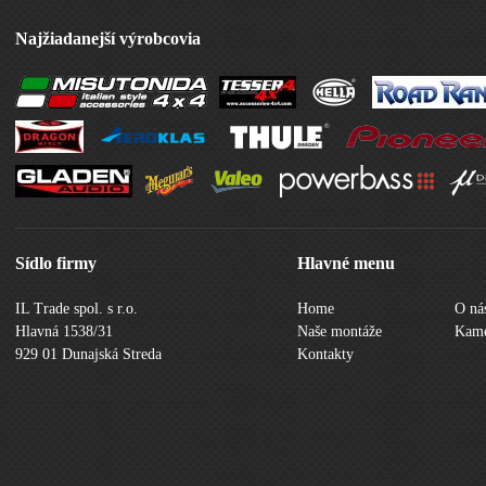
Najžiadanejší výrobcovia
Sídlo firmy
Hlavné menu
IL Trade spol. s r.o.
Home
O ná
Hlavná 1538/31
Naše montáže
Kame
929 01 Dunajská Streda
Kontakty