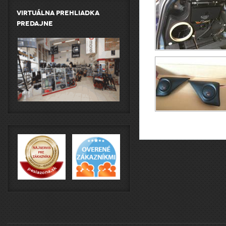
Virtuálna prehliadka
predajne