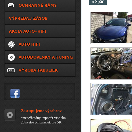
« Späť
OCHRANNÉ RÁMY
VÝPREDAJ ZÁSOB
AKCIA AUTO-HIFI
AUTO HIFI
AUTODOPLNKY A TUNING
VÝROBA TABULIEK
Zastupujeme výrobcov
sme výhradný importér viac ako
20 svetových značiek pre SR.