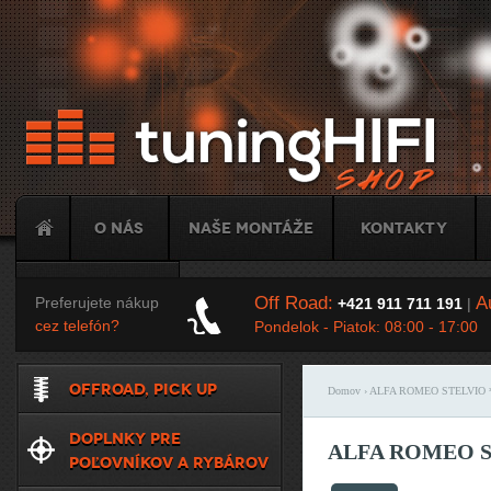
Ju
O nás
Naše montáže
Kontakty
Tuning
Off Road:
Au
Preferujete nákup
+421 911 711 191
|
cez telefón?
Pondelok - Piatok: 08:00 - 17:00
OFFROAD, PICK UP
Domov
› ALFA ROMEO STELVIO
Nachádzate sa t
DOPLNKY PRE
ALFA ROMEO 
POĽOVNÍKOV A RYBÁROV