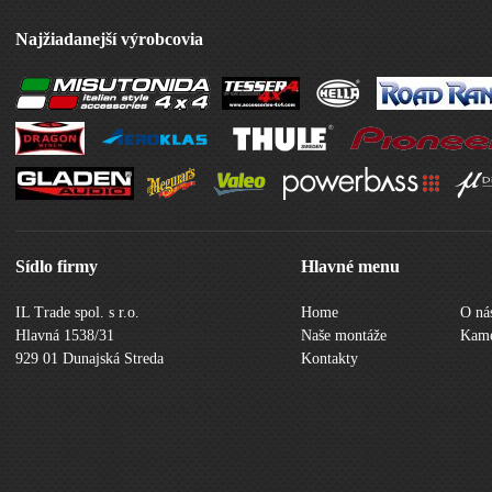
Najžiadanejší výrobcovia
Sídlo firmy
Hlavné menu
IL Trade spol. s r.o.
Home
O ná
Hlavná 1538/31
Naše montáže
Kame
929 01 Dunajská Streda
Kontakty