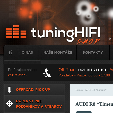
Ju
O nás
Naše montáže
Kontakty
Tuning
Off Road:
Au
Preferujete nákup
+421 911 711 191
|
cez telefón?
Pondelok - Piatok: 08:00 - 17:00
OFFROAD, PICK UP
Domov
› AUDI R8 *Tlmenie*
Nachádzate sa t
DOPLNKY PRE
AUDI R8 *Tlmen
POĽOVNÍKOV A RYBÁROV