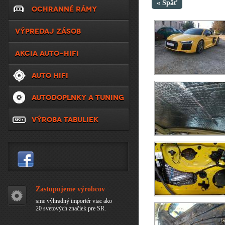
« Späť
OCHRANNÉ RÁMY
VÝPREDAJ ZÁSOB
AKCIA AUTO-HIFI
AUTO HIFI
AUTODOPLNKY A TUNING
VÝROBA TABULIEK
Zastupujeme výrobcov
sme výhradný importér viac ako
20 svetových značiek pre SR.