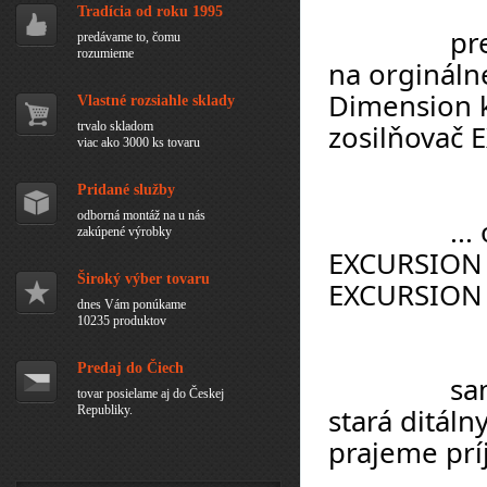
Tradícia od roku 1995
		predné aj zadné reproduktory ktoré pasujú 
predávame to, čomu
rozumieme
na orgináln
Dimension k
Vlastné rozsiahle sklady
zosilňovač
trvalo skladom
viac ako 3000 ks tovaru
Pridané služby
odborná montáž na u nás
		... o basovú sekciu sa starajú 2x12” 
zakúpené výrobky
EXCURSION b
Široký výber tovaru
EXCURSION
dnes Vám ponúkame
10235 produktov
Predaj do Čiech
		samozrejme o kvalitnú úpravu zvuku sa 
tovar posielame aj do Českej
stará ditál
Republiky.
prajeme pr