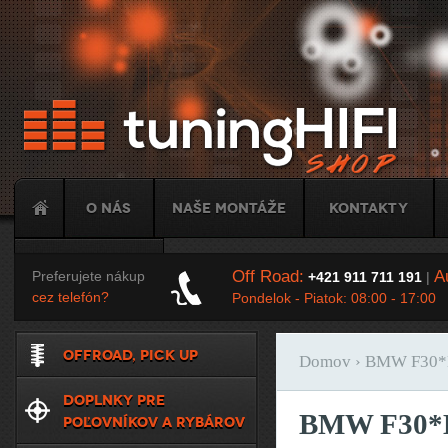
Ju
O nás
Naše montáže
Kontakty
Tuning
Off Road:
Au
Preferujete nákup
+421 911 711 191
|
cez telefón?
Pondelok - Piatok: 08:00 - 17:00
OFFROAD, PICK UP
Domov
› BMW F30
Nachádzate sa t
DOPLNKY PRE
BMW F30*
POĽOVNÍKOV A RYBÁROV