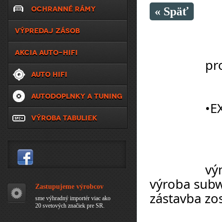
OCHRANNÉ RÁMY
« Späť
VÝPREDAJ ZÁSOB
AKCIA AUTO-HIFI
		
AUTO HIFI
AUTODOPLNKY A TUNING
		
VÝROBA TABULIEK
		výmena originálných reproduktorov, 
výroba subw
Zastupujeme výrobcov
zástavba zo
sme výhradný importér viac ako
20 svetových značiek pre SR.