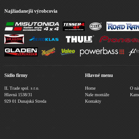
Najžiadanejší výrobcovia
Sídlo firmy
Hlavné menu
IL Trade spol. s r.o.
Home
O ná
Hlavná 1538/31
Naše montáže
Kame
929 01 Dunajská Streda
Kontakty