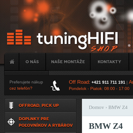
Ju
O nás
Naše montáže
Kontakty
Tuning
Off Road:
Au
Preferujete nákup
+421 911 711 191
|
cez telefón?
Pondelok - Piatok: 08:00 - 17:00
OFFROAD, PICK UP
Domov
› BMW Z4
Nachádzate sa t
DOPLNKY PRE
BMW Z4
POĽOVNÍKOV A RYBÁROV