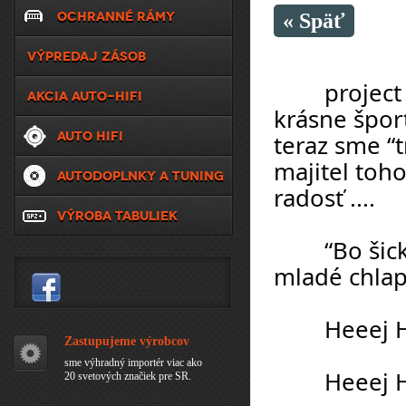
OCHRANNÉ RÁMY
« Späť
VÝPREDAJ ZÁSOB
	project BMW Z4 ... ďalšia etapa za nami ... toto 
AKCIA AUTO-HIFI
krásne šport
AUTO HIFI
teraz sme “tr
majitel toh
AUTODOPLNKY A TUNING
radosť ....
VÝROBA TABULIEK
	“Bo šicke slováci jak jedna rodzina, staré či 
mladé chlap
	Heeej 
Zastupujeme výrobcov
sme výhradný importér viac ako
	Heeej 
20 svetových značiek pre SR.