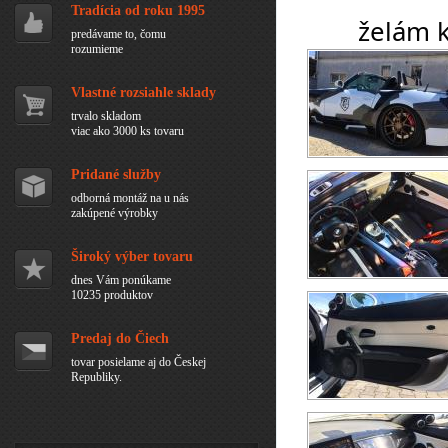
Tradícia od roku 1995
	želám 
predávame to, čomu
rozumieme
Vlastné rozsiahle sklady
trvalo skladom
viac ako 3000 ks tovaru
Pridané služby
odborná montáž na u nás
zakúpené výrobky
Široký výber tovaru
dnes Vám ponúkame
10235 produktov
Predaj do Čiech
tovar posielame aj do Českej
Republiky.