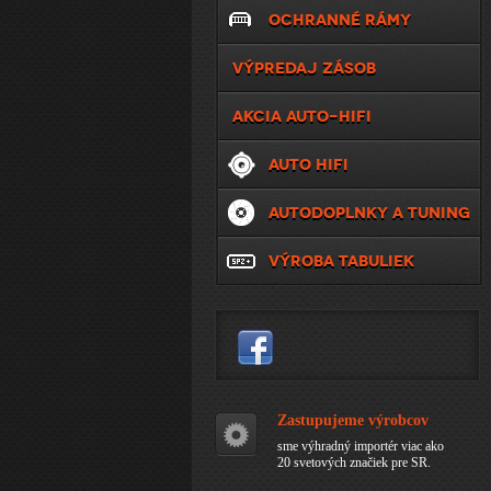
OCHRANNÉ RÁMY
VÝPREDAJ ZÁSOB
AKCIA AUTO-HIFI
AUTO HIFI
AUTODOPLNKY A TUNING
VÝROBA TABULIEK
Zastupujeme výrobcov
sme výhradný importér viac ako
20 svetových značiek pre SR.