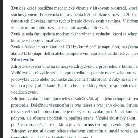
Zvuk
je každé pozdĺžne mechanické vlnenie v látkovom prostredí, ktor
sluchový vnem. Frekvencia tohto vlnenia leží približne v rozsahu 20 Hz 
danostiach človeka), mimo týchto hraníc človek zvuk nevníma. V širšo
vlnenie mimo tohto rozsahu, teda infrazvuk a ultrazvuk.
Zvuk je teda časť spektra mechanického vlnenia vzduchu, ktorú je scho
ktorú je schopný vnímať živočích.
Zvuk s frekvenciou nižšou než 20 Hz (ktorý počuje napr. slon) nazývam
ako 20 kHz (napr. delfín alebo netopiere vnímajú zvuk až do frekvenci
Zdroj zvuku
Zdroj zvukového vlnenia sa nazýva zdroj zvuku a prostredie, v ktorom s
Vodič zvuku, obvykle vzduch, zprostredkuje spojenie medzi zdrojom zv
je obvykle ucho alebo technické zariadenia (mikrofón). Zvuky sa šíria 
vodou a pevnými látkami. Podľa schopnosti látky viesť, resp. pohlcova
vodičoch zvuku.
Zdrojom zvuku je kmitajúce teleso. Záleží však aj na jeho schopnosti te
prostredie. Dôležitou vlastnosťou je tvar telesa a tvar jeho okolia. St
telesa s veľkou hmotnosťou nie je dobrý zdroj zvuku, pretože pri kmitaní
pohybu, ale súčasne i podtlak na opačnej strane. Vzniká akustický skrat.
používa rezonančná doska, ktorá je v skutočnosti zdrojom zvuku gitary.
Zdrojom zvuku sú okrem telies s vlastným kmitaním aj umelé zdroje, k
(reproduktor, hlasivky, krídelká svrčka a pod.)