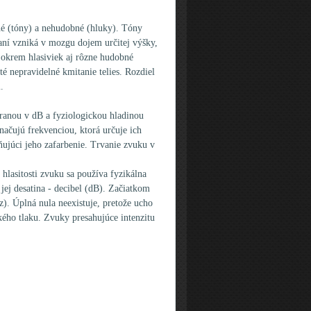
é (tóny) a nehudobné (hluky). Tóny
aní vzniká v mozgu dojem určitej výšky,
okrem hlasiviek aj rôzne hudobné
é nepravidelné kmitanie telies. Rozdiel
.
ranou v dB a fyziologickou hladinou
načujú frekvenciou, ktorá určuje ich
ujúci jeho zafarbenie. Trvanie zvuku v
lasitosti zvuku sa používa fyzikálna
 jej desatina - decibel (dB). Začiatkom
z). Úplná nula neexistuje, pretože ucho
kého tlaku. Zvuky presahujúce intenzitu