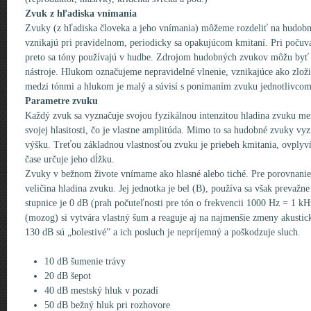
Zvuk z hľadiska vnímania
Zvuky (z hľadiska človeka a jeho vnímania) môžeme rozdeliť na hudobn
vznikajú pri pravidelnom, periodicky sa opakujúcom kmitaní. Pri počuv
preto sa tóny používajú v hudbe. Zdrojom hudobných zvukov môžu byť 
nástroje. Hlukom označujeme nepravidelné vlnenie, vznikajúce ako zložit
medzi tónmi a hlukom je malý a súvisí s ponímaním zvuku jednotlivcom
Parametre zvuku
Každý zvuk sa vyznačuje svojou fyzikálnou intenzitou hladina zvuku me
svojej hlasitosti, čo je vlastne amplitúda. Mimo to sa hudobné zvuky vyz
výšku. Treťou základnou vlastnosťou zvuku je priebeh kmitania, ovplyvň
čase určuje jeho dĺžku.
Zvuky v bežnom živote vnímame ako hlasné alebo tiché. Pre porovnanie h
veličina hladina zvuku. Jej jednotka je bel (B), používa sa však prevažne
stupnice je 0 dB (prah počuteľnosti pre tón o frekvencii 1000 Hz = 1 kH
(mozog) si vytvára vlastný šum a reaguje aj na najmenšie zmeny akustic
130 dB sú „bolestivé” a ich posluch je nepríjemný a poškodzuje sluch.
10 dB šumenie trávy
20 dB šepot
40 dB mestský hluk v pozadí
50 dB bežný hluk pri rozhovore