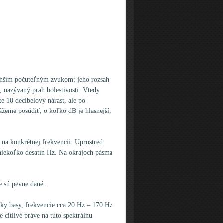
ichším počuteľným zvukom; jeho rozsah
, nazývaný prah bolestivosti. Vtedy
e 10 decibelový nárast, ale po
žeme posúdiť, o koľko dB je hlasnejší,
á na konkrétnej frekvencii. Uprostred
niekoľko desatín Hz. Na okrajoch pásma
 sú pevne dané.
uky basy, frekvencie cca 20 Hz – 170 Hz
 citlivé práve na túto spektrálnu