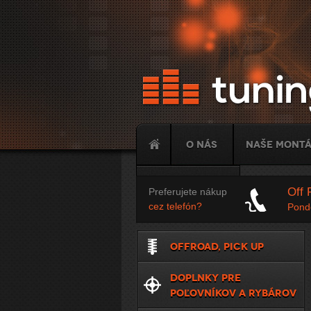
O nás
Naše mont
Tuning
Off 
Preferujete nákup
cez telefón?
Ponde
OFFROAD, PICK UP
DOPLNKY PRE
POĽOVNÍKOV A RYBÁROV