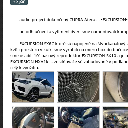
« Späť
	audio project dokončený CUPRA Ateca … •EXCURSION•
	po odhlučnení a vytlmení dverí sme namontovali kom
	EXCURSION SX6C ktoré sú napojené na štvorkanálový zosilňovač EXCURSION HXA45, 
kvôli priestoru v kufri sme vyrobili na mieru box do bočnic
sme osadili 10” basový reproduktor EXCURSION SX10 a je
EXCURSION HXA1k … zosilňovače sú zabudované v podlahe ku
celý k využitiu.