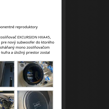
ponentné reproduktory
e pre nový subwoofer do ktorého 
 poháňaný mono zosilňovačom 
fra a úložný priestor zostal 