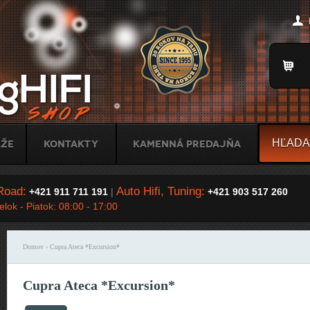
Jump to Navigation
Title
áže
Kontakty
Kamenná predajňa
Road:
Auto Hifi, Tuning:
+421 911 711 191
|
+421 903 517 260
lok - Piatok: 08:00 - 17:00
Domov
› Cupra Ateca *Excursion*
Nachádzate sa tu
Cupra Ateca *Excursion*