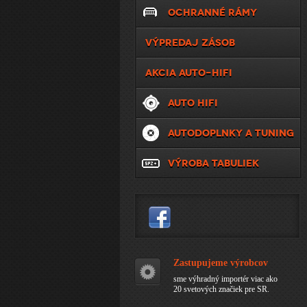
OCHRANNÉ RÁMY
VÝPREDAJ ZÁSOB
AKCIA AUTO-HIFI
AUTO HIFI
AUTODOPLNKY A TUNING
VÝROBA TABULIEK
Zastupujeme výrobcov
sme výhradný importér viac ako
20 svetových značiek pre SR.