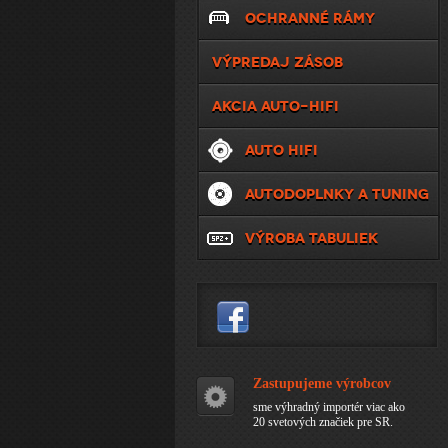
OCHRANNÉ RÁMY
VÝPREDAJ ZÁSOB
AKCIA AUTO-HIFI
AUTO HIFI
AUTODOPLNKY A TUNING
VÝROBA TABULIEK
Zastupujeme výrobcov
sme výhradný importér viac ako
20 svetových značiek pre SR.