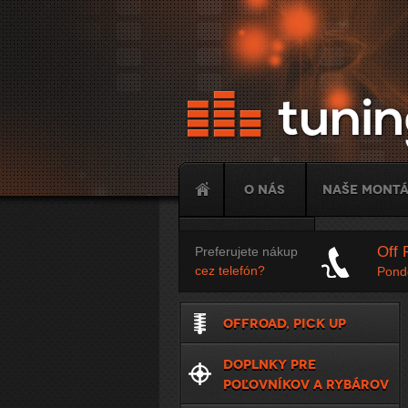
O nás
Naše mont
Tuning
Off 
Preferujete nákup
cez telefón?
Ponde
OFFROAD, PICK UP
DOPLNKY PRE
POĽOVNÍKOV A RYBÁROV