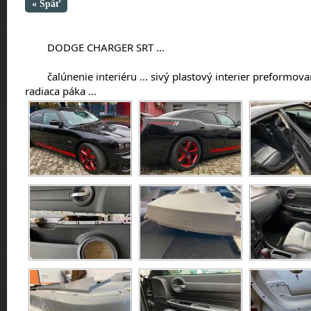
« Späť
	DODGE CHARGER SRT ...
	čalúnenie interiéru ... sivý plastový interier preformovaný na kožený čierny, volant, 
radiaca páka ...