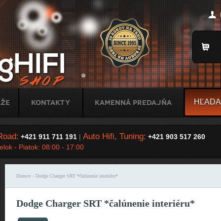
Jump to Navigation
Title
áže
Kontakty
Kamenná predajňa
Road:
Auto Hifi, Tuning:
+421 911 711 191
|
+421 903 517 260
lok - Piatok: 08:00 - 17:00
Domov
› Dodge Charger SRT *čalúnenie interiéru*
Nachádzate sa tu
Dodge Charger SRT *čalúnenie interiéru*