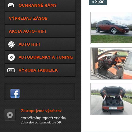
« Späť
OCHRANNÉ RÁMY
VÝPREDAJ ZÁSOB
AKCIA AUTO-HIFI
AUTO HIFI
AUTODOPLNKY A TUNING
VÝROBA TABULIEK
Zastupujeme výrobcov
sme výhradný importér viac ako
20 svetových značiek pre SR.