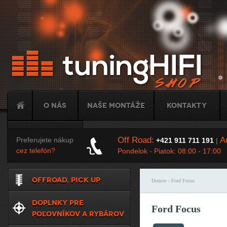
Ju
O nás
Naše montáže
Kontakty
Tuning
Off Road:
Au
Preferujete nákup
+421 911 711 191
|
cez telefón?
Pondelok - Piatok: 08:00 - 17:00
OFFROAD, PICK UP
Domov
› Ford Focus
Nachádzate sa t
DOPLNKY PRE
Ford Focus
POĽOVNÍKOV A RYBÁROV