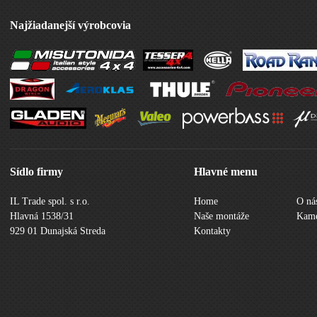
Najžiadanejší výrobcovia
Sídlo firmy
Hlavné menu
IL Trade spol. s r.o.
Home
O ná
Hlavná 1538/31
Naše montáže
Kame
929 01 Dunajská Streda
Kontakty