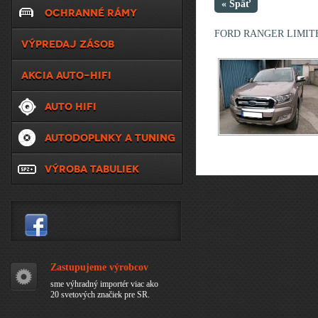
« Späť
OCHRANNÉ RÁMY
FORD RANGER LIMIT
VÝPREDAJ ZÁSOB
AKCIA AUTO-HIFI
AUTO HIFI
AUTODOPLNKY A TUNING
VÝROBA TABULIEK
Zastupujeme výrobcov
sme výhradný importér viac ako
20 svetových značiek pre SR.