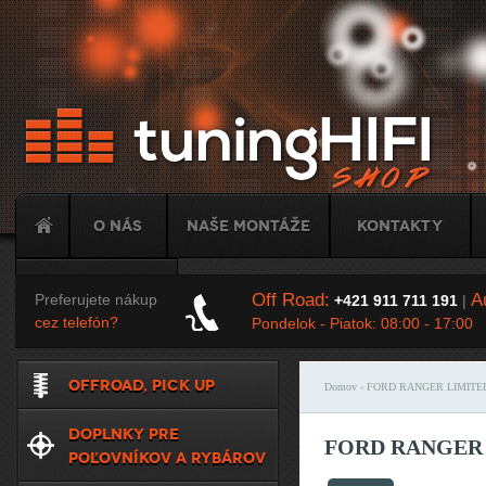
Ju
O nás
Naše montáže
Kontakty
Tuning
Off Road:
Au
Preferujete nákup
+421 911 711 191
|
cez telefón?
Pondelok - Piatok: 08:00 - 17:00
OFFROAD, PICK UP
Domov
› FORD RANGER LIMITED , 
Nachádzate sa t
DOPLNKY PRE
FORD RANGER LI
POĽOVNÍKOV A RYBÁROV