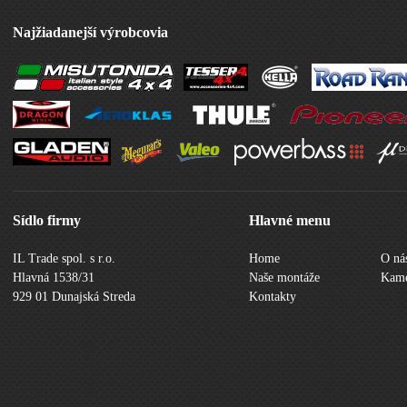
Najžiadanejší výrobcovia
Sídlo firmy
Hlavné menu
IL Trade spol. s r.o.
Home
O ná
Hlavná 1538/31
Naše montáže
Kame
929 01 Dunajská Streda
Kontakty