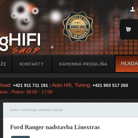
Jump to Navigation
Title
áže
Kontakty
Kamenná predajňa
Road:
Auto Hifi, Tuning:
+421 911 711 191
|
+421 903 517 260
lok - Piatok: 08:00 - 17:00
Domov
› Ford Ranger nadstavba Linextras
Nachádzate sa tu
Ford Ranger nadstavba Linextras