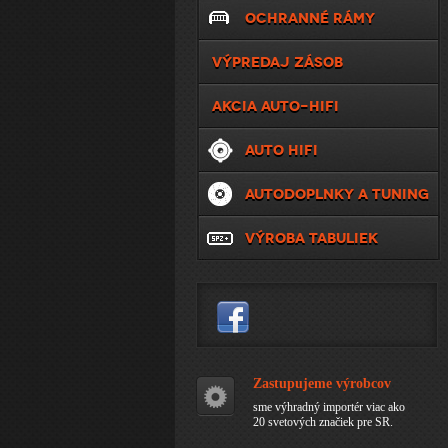
OCHRANNÉ RÁMY
VÝPREDAJ ZÁSOB
AKCIA AUTO-HIFI
AUTO HIFI
AUTODOPLNKY A TUNING
VÝROBA TABULIEK
Zastupujeme výrobcov
sme výhradný importér viac ako
20 svetových značiek pre SR.