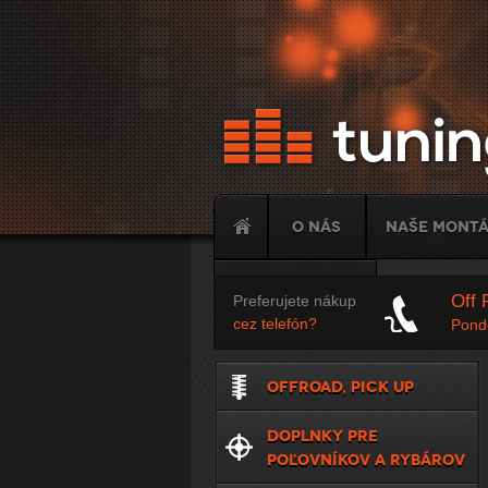
O nás
Naše mont
Tuning
Off 
Preferujete nákup
cez telefón?
Ponde
OFFROAD, PICK UP
DOPLNKY PRE
POĽOVNÍKOV A RYBÁROV