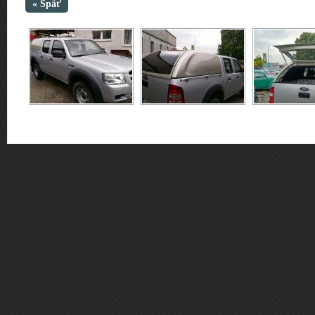
« Späť