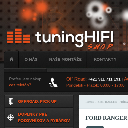
Ju
O nás
Naše montáže
Kontakty
Tuning
Off Road:
Au
Preferujete nákup
+421 911 711 191
|
cez telefón?
Pondelok - Piatok: 08:00 - 17:00
OFFROAD, PICK UP
Domov
› FORD RANGER , PRÍD
Nachádzate sa t
DOPLNKY PRE
FORD RANGER 
POĽOVNÍKOV A RYBÁROV