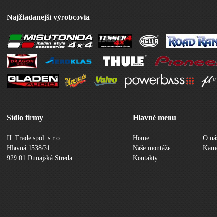
Najžiadanejší výrobcovia
Sídlo firmy
Hlavné menu
IL Trade spol. s r.o.
Home
O ná
Hlavná 1538/31
Naše montáže
Kame
929 01 Dunajská Streda
Kontakty