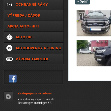
« Späť
OCHRANNÉ RÁMY
VÝPREDAJ ZÁSOB
AKCIA AUTO-HIFI
AUTO HIFI
AUTODOPLNKY A TUNING
VÝROBA TABULIEK
Zastupujeme výrobcov
sme výhradný importér viac ako
20 svetových značiek pre SR.