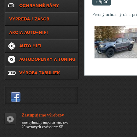
« Späť
OCHRANNÉ RÁMY
Predný ochranný rám, prí
VÝPREDAJ ZÁSOB
AKCIA AUTO-HIFI
AUTO HIFI
AUTODOPLNKY A TUNING
VÝROBA TABULIEK
Zastupujeme výrobcov
sme výhradný importér viac ako
20 svetových značiek pre SR.