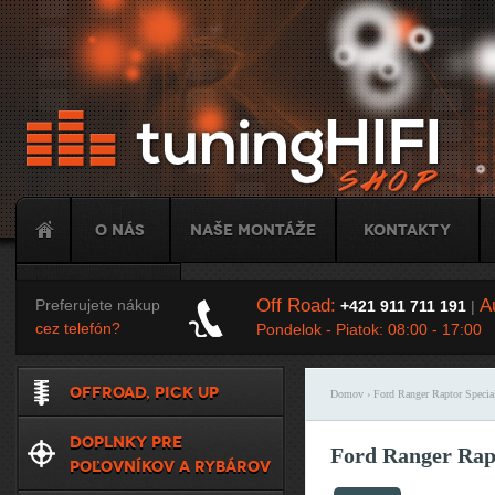
Ju
O nás
Naše montáže
Kontakty
Tuning
Off Road:
Au
Preferujete nákup
+421 911 711 191
|
cez telefón?
Pondelok - Piatok: 08:00 - 17:00
OFFROAD, PICK UP
Domov
› Ford Ranger Raptor Special
Nachádzate sa t
DOPLNKY PRE
Ford Ranger Rapt
POĽOVNÍKOV A RYBÁROV