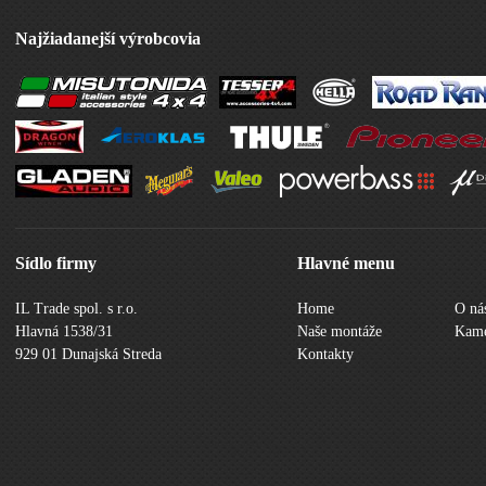
Najžiadanejší výrobcovia
Sídlo firmy
Hlavné menu
IL Trade spol. s r.o.
Home
O ná
Hlavná 1538/31
Naše montáže
Kame
929 01 Dunajská Streda
Kontakty