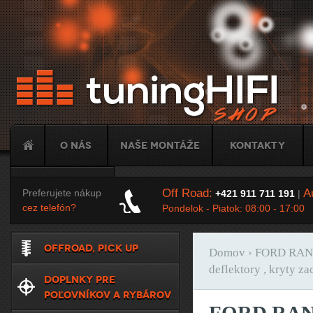
Ju
O nás
Naše montáže
Kontakty
Tuning
Off Road:
Au
Preferujete nákup
+421 911 711 191
|
cez telefón?
Pondelok - Piatok: 08:00 - 17:00
OFFROAD, PICK UP
Domov
› FORD RANGE
Nachádzate sa t
deflektory , kryty za
DOPLNKY PRE
POĽOVNÍKOV A RYBÁROV