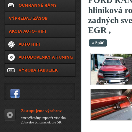
FORD RAN
OCHRANNÉ RÁMY
hliníková ro
zadných svet
VÝPREDAJ ZÁSOB
EGR ,
AKCIA AUTO-HIFI
« Späť
AUTO HIFI
AUTODOPLNKY A TUNING
VÝROBA TABULIEK
Zastupujeme výrobcov
sme výhradný importér viac ako
20 svetových značiek pre SR.