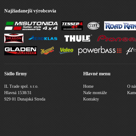
Najžiadanejší výrobcovia
Sídlo firmy
Hlavné menu
IL Trade spol. s r.o.
Home
O ná
Hlavná 1538/31
Naše montáže
Kame
929 01 Dunajská Streda
Kontakty