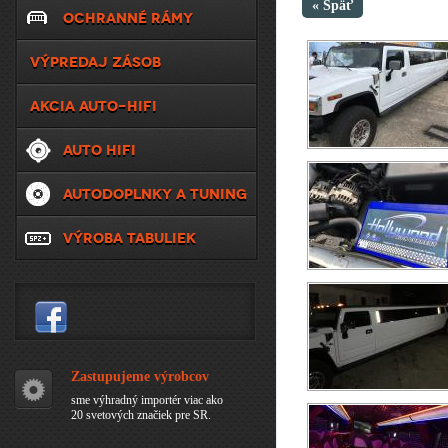
« Späť
OCHRANNÉ RÁMY
VÝPREDAJ ZÁSOB
AKCIA AUTO-HIFI
AUTO HIFI
AUTODOPLNKY A TUNING
VÝROBA TABULIEK
Zastupujeme výrobcov
sme výhradný importér viac ako
20 svetových značiek pre SR.