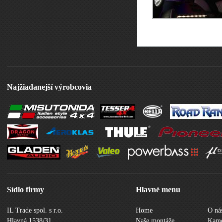
Najžiadanejší výrobcovia
Sídlo firmy
Hlavné menu
IL Trade spol. s r.o.
Home
O ná
Hlavná 1538/31
Naše montáže
Kame