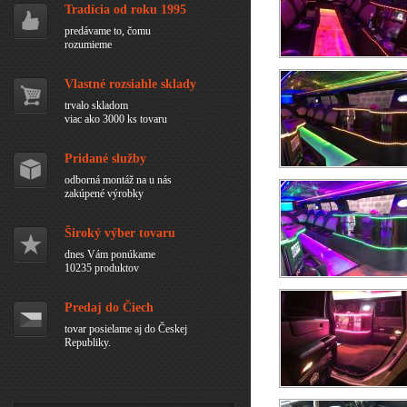
Tradícia od roku 1995
predávame to, čomu
rozumieme
Vlastné rozsiahle sklady
trvalo skladom
viac ako 3000 ks tovaru
Pridané služby
odborná montáž na u nás
zakúpené výrobky
Široký výber tovaru
dnes Vám ponúkame
10235 produktov
Predaj do Čiech
tovar posielame aj do Českej
Republiky.