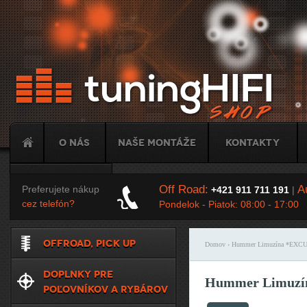
Ju
O nás
Naše montáže
Kontakty
Tuning
Off Road:
Au
Preferujete nákup
+421 911 711 191
|
cez telefón?
Pondelok - Piatok: 08:00 - 17:00
OFFROAD, PICK UP
Domov
› Hummer Limuzína *EXC
Nachádzate sa t
DOPLNKY PRE
Hummer Limuzí
POĽOVNÍKOV A RYBÁROV