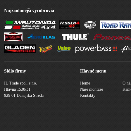
Najžiadanejší výrobcovia
Sídlo firmy
Hlavné menu
IL Trade spol. s r.o.
Home
O ná
Hlavná 1538/31
Naše montáže
Kame
929 01 Dunajská Streda
Kontakty