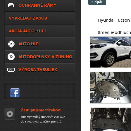
« Späť
OCHRANNÉ RÁMY
VÝPREDAJ ZÁSOB
	Hyundai Tucson
AKCIA AUTO-HIFI
	tlmenie•odhlučn
AUTO HIFI
AUTODOPLNKY A TUNING
VÝROBA TABULIEK
Zastupujeme výrobcov
sme výhradný importér viac ako
20 svetových značiek pre SR.