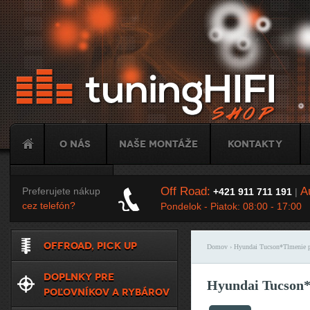
Ju
O nás
Naše montáže
Kontakty
Tuning
Off Road:
Au
Preferujete nákup
+421 911 711 191
|
cez telefón?
Pondelok - Piatok: 08:00 - 17:00
OFFROAD, PICK UP
Domov
› Hyundai Tucson*Tlmenie 
Nachádzate sa t
DOPLNKY PRE
Hyundai Tucson*
POĽOVNÍKOV A RYBÁROV