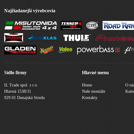
Najžiadanejší výrobcovia
Sídlo firmy
Hlavné menu
IL Trade spol. s r.o.
Home
O ná
Hlavná 1538/31
Naše montáže
Kame
929 01 Dunajská Streda
Kontakty