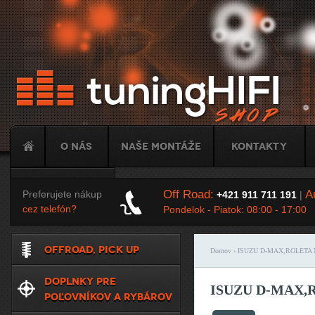
Ju
O nás
Naše montáže
Kontakty
Tuning
Off Road:
Au
Preferujete nákup
+421 911 711 191
|
cez telefón?
Pondelok - Piatok: 08:00 - 17:00
OFFROAD, PICK UP
Domov
› ISUZU D-MAX,ROLETA
Nachádzate sa t
DOPLNKY PRE
ISUZU D-MAX,
POĽOVNÍKOV A RYBÁROV