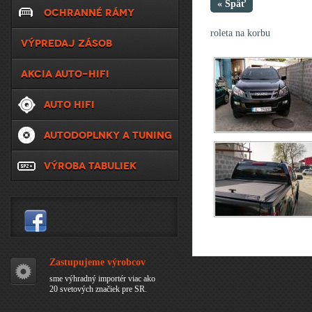
« Späť
OCHRANNÉ RÁMY
roleta na korbu
VÝPREDAJ ZÁSOB
AKCIA AUTO-HIFI
AUTO HIFI
AUTODOPLNKY A TUNING
VÝROBA TABULIEK
Zastupujeme výrobcov
sme výhradný importér viac ako
20 svetových značiek pre SR.