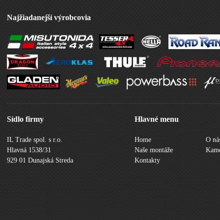
Najžiadanejší výrobcovia
Sídlo firmy
Hlavné menu
IL Trade spol. s r.o.
Home
O ná
Hlavná 1538/31
Naše montáže
Kame
929 01 Dunajská Streda
Kontakty