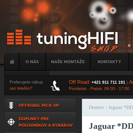
Ju
O nás
Naše montáže
Kontakty
Tuning
Off Road:
Au
Preferujete nákup
+421 911 711 191
|
cez telefón?
Pondelok - Piatok: 08:00 - 17:00
OFFROAD, PICK UP
Domov
› Jaguar *D
Nachádzate sa t
DOPLNKY PRE
Jaguar *D
POĽOVNÍKOV A RYBÁROV