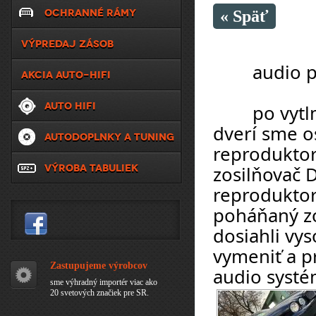
OCHRANNÉ RÁMY
« Späť
VÝPREDAJ ZÁSOB
	audio
AKCIA AUTO-HIFI
AUTO HIFI
	po vytlmení a odhlučnení predných aj zadných 
dverí sme o
AUTODOPLNKY A TUNING
reproduktor
VÝROBA TABULIEK
zosilňovač 
reproduktor
poháňaný z
dosiahli vys
vymeniť a pr
Zastupujeme výrobcov
audio systé
sme výhradný importér viac ako
20 svetových značiek pre SR.