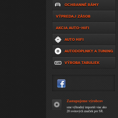
OCHRANNÉ RÁMY
VÝPREDAJ ZÁSOB
AKCIA AUTO-HIFI
AUTO HIFI
AUTODOPLNKY A TUNING
VÝROBA TABULIEK
Zastupujeme výrobcov
sme výhradný importér viac ako
20 svetových značiek pre SR.