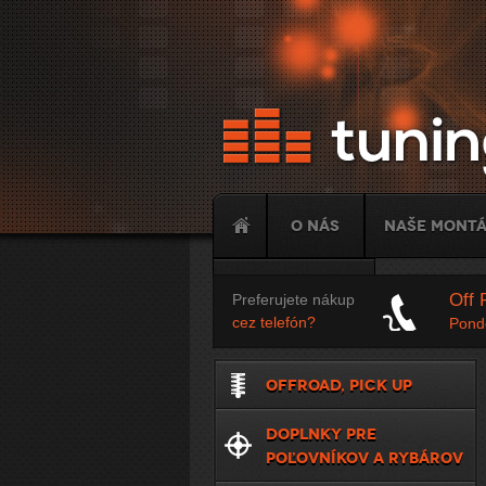
O nás
Naše mont
Tuning
Off 
Preferujete nákup
cez telefón?
Ponde
OFFROAD, PICK UP
DOPLNKY PRE
POĽOVNÍKOV A RYBÁROV