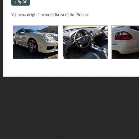
« Späť
Výmena originálneho rádia za rádio Pioneer