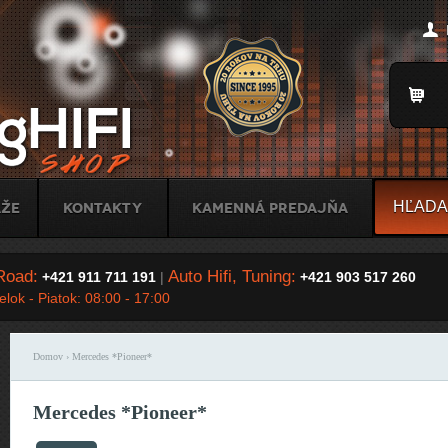
Jump to Navigation
Title
áže
Kontakty
Kamenná predajňa
Road:
Auto Hifi, Tuning:
+421 911 711 191
|
+421 903 517 260
lok - Piatok: 08:00 - 17:00
Domov
› Mercedes *Pioneer*
Nachádzate sa tu
Mercedes *Pioneer*