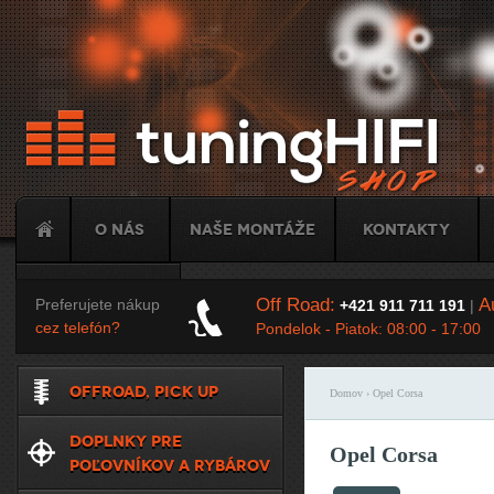
Ju
O nás
Naše montáže
Kontakty
Tuning
Off Road:
Au
Preferujete nákup
+421 911 711 191
|
cez telefón?
Pondelok - Piatok: 08:00 - 17:00
OFFROAD, PICK UP
Domov
› Opel Corsa
Nachádzate sa t
DOPLNKY PRE
Opel Corsa
POĽOVNÍKOV A RYBÁROV