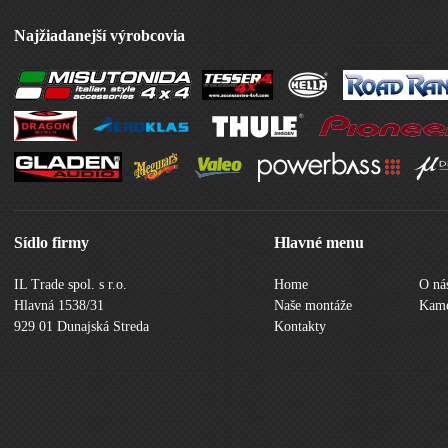
Najžiadanejší výrobcovia
Sídlo firmy
Hlavné menu
IL Trade spol. s r.o.
Home
O ná
Hlavná 1538/31
Naše montáže
Kame
929 01 Dunajská Streda
Kontakty