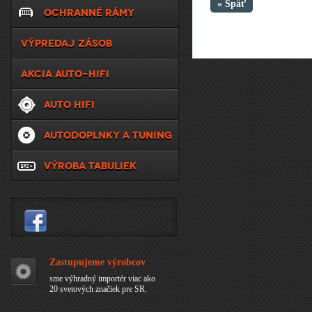
« Späť
OCHRANNÉ RÁMY
VÝPREDAJ ZÁSOB
AKCIA AUTO-HIFI
AUTO HIFI
AUTODOPLNKY A TUNING
VÝROBA TABULIEK
Zastupujeme výrobcov
sme výhradný importér viac ako
20 svetových značiek pre SR.