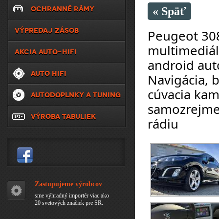
OCHRANNÉ RÁMY
« Späť
VÝPREDAJ ZÁSOB
Peugeot 308
multimediál
AKCIA AUTO-HIFI
android aut
AUTO HIFI
Navigácia, b
cúvacia kame
AUTODOPLNKY A TUNING
samozrejme 
VÝROBA TABULIEK
rádiu
Zastupujeme výrobcov
sme výhradný importér viac ako
20 svetových značiek pre SR.