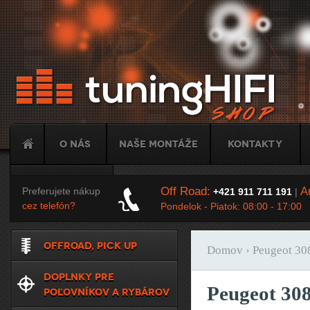
Ju
O nás
Naše montáže
Kontakty
Tuning
Off Road:
Au
Preferujete nákup
+421 911 711 191
|
cez telefón?
Pondelok - Piatok: 08:00 - 17:00
OFFROAD, PICK UP
Domov
› Peugeot 30
Nachádzate sa t
DOPLNKY PRE
Peugeot 30
POĽOVNÍKOV A RYBÁROV