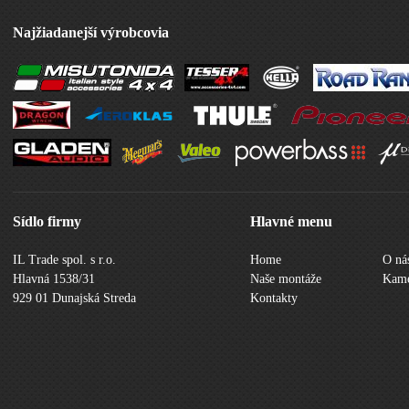
Najžiadanejší výrobcovia
Sídlo firmy
Hlavné menu
IL Trade spol. s r.o.
Home
O ná
Hlavná 1538/31
Naše montáže
Kame
929 01 Dunajská Streda
Kontakty