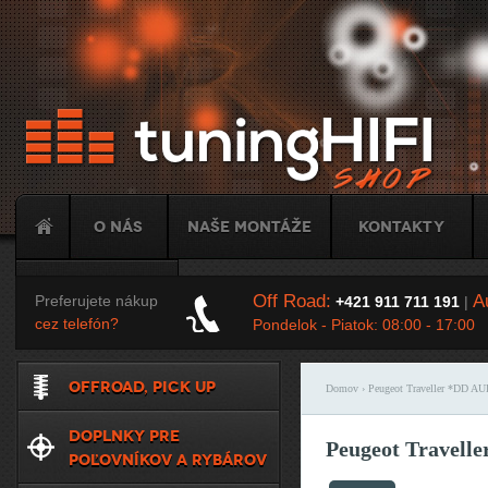
Ju
O nás
Naše montáže
Kontakty
Tuning
Off Road:
Au
Preferujete nákup
+421 911 711 191
|
cez telefón?
Pondelok - Piatok: 08:00 - 17:00
OFFROAD, PICK UP
Domov
› Peugeot Traveller *DD A
Nachádzate sa t
DOPLNKY PRE
Peugeot Travell
POĽOVNÍKOV A RYBÁROV