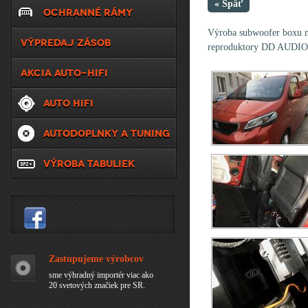
« Späť
OCHRANNÉ RÁMY
Výroba subwoofer boxu na
VÝPREDAJ ZÁSOB
reproduktory DD AUDIO
AKCIA AUTO-HIFI
AUTO HIFI
AUTODOPLNKY A TUNING
VÝROBA TABULIEK
Zastupujeme výrobcov
sme výhradný importér viac ako
20 svetových značiek pre SR.