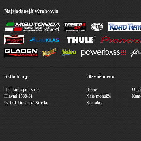
Najžiadanejší výrobcovia
Sídlo firmy
Hlavné menu
IL Trade spol. s r.o.
Home
O ná
Hlavná 1538/31
Naše montáže
Kame
929 01 Dunajská Streda
Kontakty