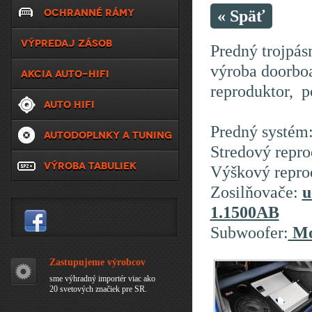
OCHRANNÉ RÁMY
« Späť
VÝPREDAJ ZÁSOB
Predný trojpá
výroba doorbo
AKCIA AUTO-HIFI
reproduktor, p
AUTO HIFI
Predný systém
AUTODOPLNKY A TUNING
Stredový repr
VÝROBA TABULIEK
Výškový repro
Zosilňovače:
u
1.1500AB
Subwoofer:
Mo
Zastupujeme výrobcov
sme výhradný importér viac ako
20 svetových značiek pre SR.