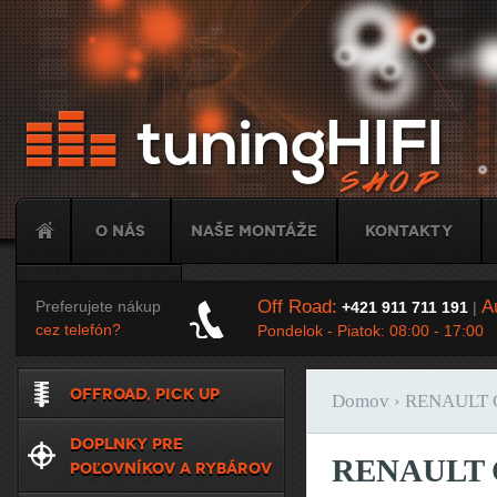
Ju
O nás
Naše montáže
Kontakty
Tuning
Off Road:
Au
Preferujete nákup
+421 911 711 191
|
cez telefón?
Pondelok - Piatok: 08:00 - 17:00
OFFROAD, PICK UP
Domov
› RENAULT C
Nachádzate sa t
DOPLNKY PRE
RENAULT C
POĽOVNÍKOV A RYBÁROV