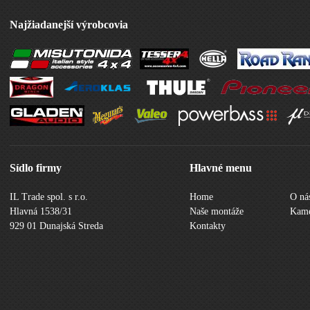
Najžiadanejší výrobcovia
Sídlo firmy
Hlavné menu
IL Trade spol. s r.o.
Home
O ná
Hlavná 1538/31
Naše montáže
Kame
929 01 Dunajská Streda
Kontakty