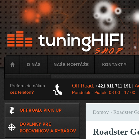
Ju
O nás
Naše montáže
Kontakty
Tuning
Off Road:
Au
Preferujete nákup
+421 911 711 191
|
cez telefón?
Pondelok - Piatok: 08:00 - 17:00
OFFROAD, PICK UP
Domov
› Roadster G
Nachádzate sa t
DOPLNKY PRE
Roadster G
POĽOVNÍKOV A RYBÁROV