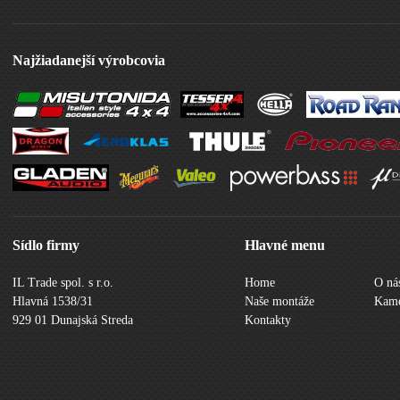
Najžiadanejší výrobcovia
Sídlo firmy
Hlavné menu
IL Trade spol. s r.o.
Home
O ná
Hlavná 1538/31
Naše montáže
Kame
929 01 Dunajská Streda
Kontakty