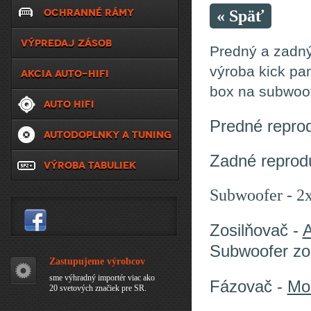
OCHRANNÉ RÁMY
« Späť
VÝPREDAJ ZÁSOB
Predný a zadný
výroba kick pa
AKCIA AUTO-HIFI
box na subwoof
AUTO HIFI
Predné repro
AUTODOPLNKY A TUNING
Zadné reprod
VÝROBA TABULIEK
Subwoofer - 2
Zosilňovač -
Subwoofer zo
Zastupujeme výrobcov
sme výhradný importér viac ako
Fázovač -
Mo
20 svetových značiek pre SR.