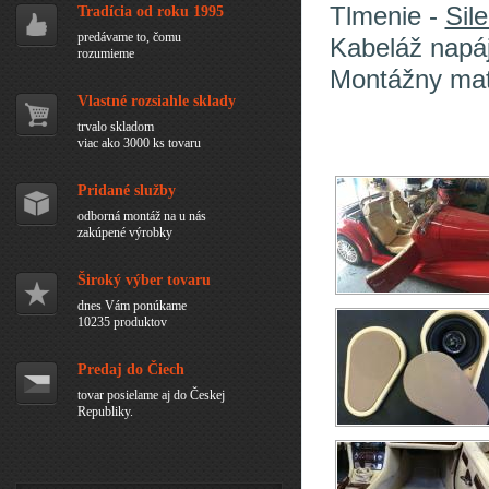
Tlmenie -
Sil
Tradícia od roku 1995
predávame to, čomu
Kabeláž napá
rozumieme
Montážny mat
Vlastné rozsiahle sklady
trvalo skladom
viac ako 3000 ks tovaru
Pridané služby
odborná montáž na u nás
zakúpené výrobky
Široký výber tovaru
dnes Vám ponúkame
10235 produktov
Predaj do Čiech
tovar posielame aj do Českej
Republiky.