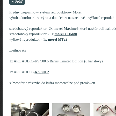
« Späť
Predný trojpásmový systém reproduktorov Morel,
výroba doorboardov, výroba domčekov na stredové a výškové reprodukt
stredobasový reproduktor -2x
morel Maximo6
ktoré neskôr boli nahra
stredotonový reproduktor - 1x
morel CDM88
výškový reproduktor - 1x
morel MT22
zosilňovače
1x ARC AUDIO-KS 900.6 Barris Limited Edition (6 kanálový)
1x ARC AUDIO-
KS 300.2
subwoofer a zástavba do kufra momentálne pod prerábkou