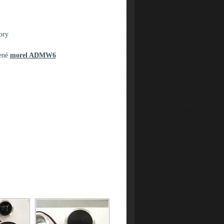
ory
dené
morel ADMW6