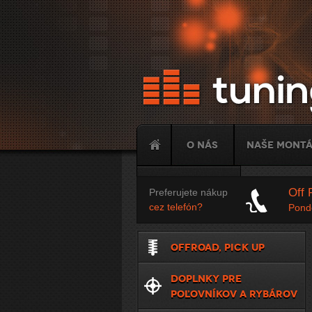
O nás
Naše mont
Tuning
Off 
Preferujete nákup
cez telefón?
Ponde
OFFROAD, PICK UP
DOPLNKY PRE
POĽOVNÍKOV A RYBÁROV