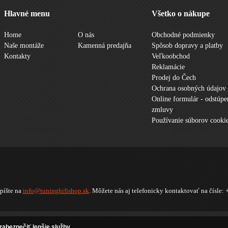
Hlavné menu
Všetko o nákupe
Home
O nás
Obchodné podmienky
Naše montáže
Kamenná predajňa
Spôsob dopravy a platby
Kontakty
Veľkoobchod
Reklamácie
Prodej do Čech
Ochrana osobných údajov
Online formulár - odstúpe
zmluvy
Používanie súborov cooki
píšte na
info@tuninghifishop.sk
. Môžete nás aj telefonicky kontaktovať na čísle:
oad doplnky
abezpečiť lepšie služby.