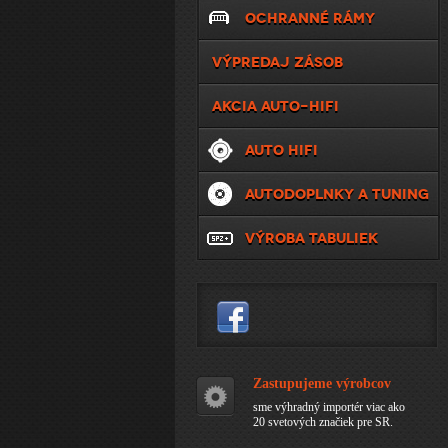
OCHRANNÉ RÁMY
VÝPREDAJ ZÁSOB
AKCIA AUTO-HIFI
AUTO HIFI
AUTODOPLNKY A TUNING
VÝROBA TABULIEK
Zastupujeme výrobcov
sme výhradný importér viac ako
20 svetových značiek pre SR.