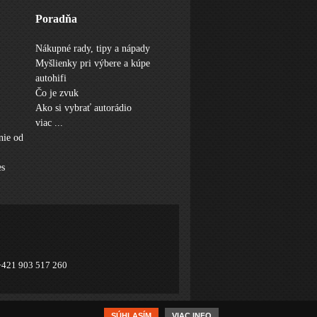
Poradňa
Nákupné rady, tipy a nápady
Myšlienky pri výbere a kúpe
autohifi
Čo je zvuk
Ako si vybrať autorádio
viac ...
nie od
es
 +421 903 517 260
web design
by
epix technology
SÚHLASÍM
VIAC INFO