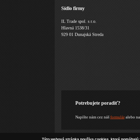
Sídlo firmy
IL Trade spol. s r.o.
Hlavná 1538/31
929 01 Dunajská Streda
Potrebujete poradiť?
Napíšte nám cez náš
formulár
alebo na
© 2012 Tuninghifishop.sk - Auto hifi, tuning a offr
Táto webová stránka používa cookies, ktoré pomáhajú z