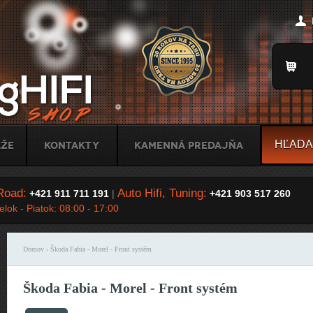
Jump to Navigation
Title
áže
Kontakty
Kamenná predajňa
Road:
Auto Hifi, Tuning:
+421 911 711 191
|
+421 903 517 260
lok - Piatok: 08:00 - 17:00
Domov
› Škoda Fabia - Morel - Front systém
Nachádzate sa tu
Škoda Fabia - Morel - Front systém