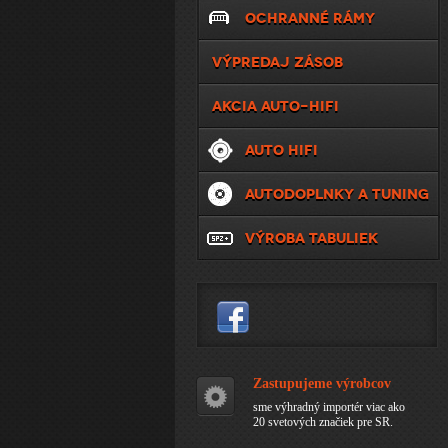
OCHRANNÉ RÁMY
VÝPREDAJ ZÁSOB
AKCIA AUTO-HIFI
AUTO HIFI
AUTODOPLNKY A TUNING
VÝROBA TABULIEK
Zastupujeme výrobcov
sme výhradný importér viac ako
20 svetových značiek pre SR.