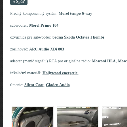
« Späť
Predný komponentný systém
Morel tempo 6-way
subwoofer:
Morel Primo 104
ozvučnica pre subwoofer:
bedňa Škoda Octavia I kombi
zosilňovač:
ARC Audio XDi 803
adapter (menič signálu) RCA pre originálne rádio:
Mosconi HLA
,
Mosc
inštalačný materiál:
Hollywood energetic
tlmenie:
Silent Coat
,
Gladen Audio