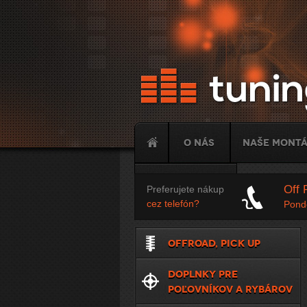
O nás
Naše mont
Tuning
Off 
Preferujete nákup
cez telefón?
Ponde
OFFROAD, PICK UP
DOPLNKY PRE
POĽOVNÍKOV A RYBÁROV