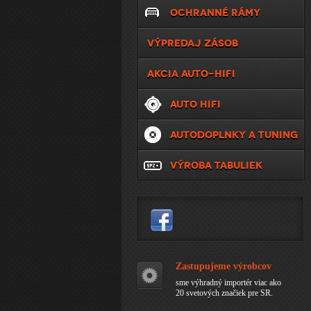
OCHRANNÉ RÁMY
VÝPREDAJ ZÁSOB
AKCIA AUTO-HIFI
AUTO HIFI
AUTODOPLNKY A TUNING
VÝROBA TABULIEK
Zastupujeme výrobcov
sme výhradný importér viac ako
20 svetových značiek pre SR.