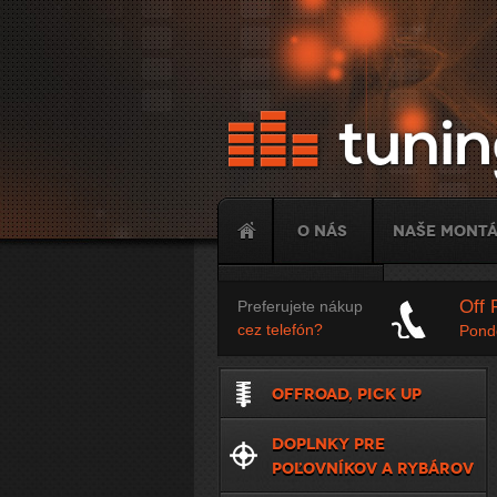
O nás
Naše mont
Tuning
Off 
Preferujete nákup
cez telefón?
Ponde
OFFROAD, PICK UP
DOPLNKY PRE
POĽOVNÍKOV A RYBÁROV