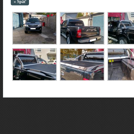
« Späť