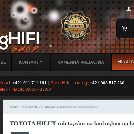
Jump to Navigation
Title
áže
Kontakty
Kamenná predajňa
Road:
Auto Hifi, Tuning:
+421 911 711 191
|
+421 903 517 260
lok - Piatok: 08:00 - 17:00
Domov
› TOYOTA HILUX roleta,rám na korbu,box na korbu TESSERA
Nachádzate sa tu
TOYOTA HILUX roleta,rám na korbu,box na 