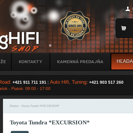
Jump to Navigation
Title
áže
Kontakty
Kamenná predajňa
Road:
Auto Hifi, Tuning:
+421 911 711 191
|
+421 903 517 260
lok - Piatok: 08:00 - 17:00
Domov
› Toyota Tundra *EXCURSION*
Nachádzate sa tu
Toyota Tundra *EXCURSION*