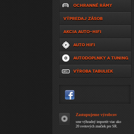
OCHRANNÉ RÁMY
VÝPREDAJ ZÁSOB
AKCIA AUTO-HIFI
AUTO HIFI
AUTODOPLNKY A TUNING
VÝROBA TABULIEK
Zastupujeme výrobcov
sme výhradný importér viac ako
20 svetových značiek pre SR.