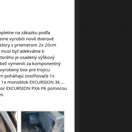
sme vyrobili nové dverové 
ktory s priemerom 2x 20cm 
usí byť adekvátne k 
ktorého je osadený výškový 
iež vymenili za komponentný 
yrobený box pre trojicu 
 poháňajú zosilňovače 1x 
, 1x monoblok EXCURSION 3k … 
essor EXCURSION PXA P6 pomocou 
s.