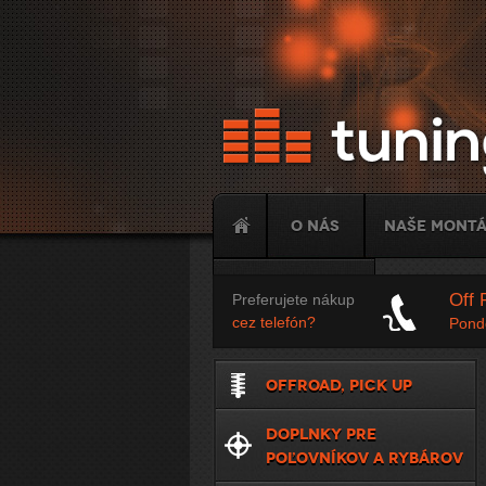
O nás
Naše mont
Tuning
Off 
Preferujete nákup
cez telefón?
Ponde
OFFROAD, PICK UP
DOPLNKY PRE
POĽOVNÍKOV A RYBÁROV