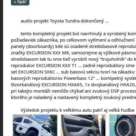
« Späť
	audio projekt Toyota Tundra dokončený …
	tento kompletný projekt bol navrhnutý a vyrobený kompletne na zákazku podľa 
požiadaviek zákazníka, po celkovom vytlmení a odhlučnení 
panely (doorboardy) kde sú osadené stredobasové reprodu
značky EXCURSION XXX M8, samozrejme aj výškové pásmo m
stredobasom tak tu sme tiež vyrobili nový “trojuholník” do 
reprodukor EXCURSION XXX T1 … zadné reproduktory sme t
set EXCURSION SX6C … sub basovú sekciu tvorí na zákazku v
basových reproduktorov Powerbass 12” … komlpetný systém
štvorkanálový EXCURSION HXA65, 1x dvojkanálový HXA20
pri takejto montáži nemôže chýbať ani zvukový DSP proc
ktorého je naladený a nastavený kompletný zvukový predne
	Výsledok projektu k veľkému autu patrí aj veľká hudba