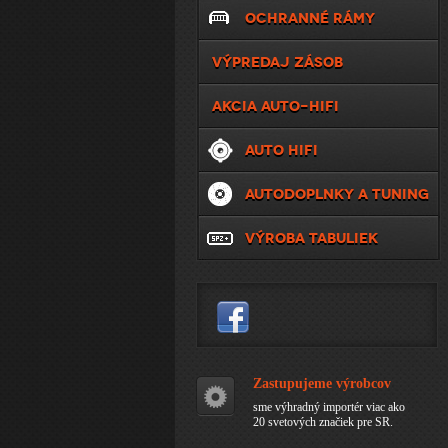
OCHRANNÉ RÁMY
VÝPREDAJ ZÁSOB
AKCIA AUTO-HIFI
AUTO HIFI
AUTODOPLNKY A TUNING
VÝROBA TABULIEK
Zastupujeme výrobcov
sme výhradný importér viac ako
20 svetových značiek pre SR.