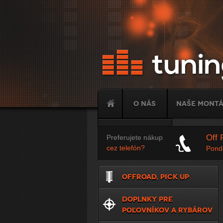
O nás
Naše mont
Tuning
Off 
Preferujete nákup
cez telefón?
Ponde
OFFROAD, PICK UP
DOPLNKY PRE
POĽOVNÍKOV A RYBÁROV