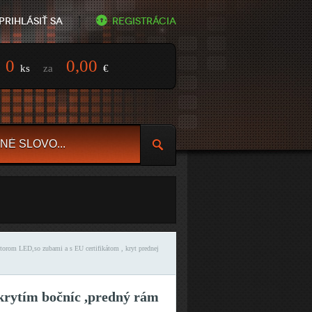
Prihlásiť sa
Registrácia
0
0,00
ks
za
€
orom LED,so zubami a s EU certifikátom , kryt prednej
rytím bočníc ,predný rám