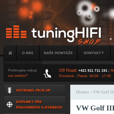
Ju
O nás
Naše montáže
Kontakty
Tuning
Off Road:
Au
Preferujete nákup
+421 911 711 191
|
cez telefón?
Pondelok - Piatok: 08:00 - 17:00
OFFROAD, PICK UP
Domov
› VW Golf II
Nachádzate sa t
DOPLNKY PRE
VW Golf III
POĽOVNÍKOV A RYBÁROV