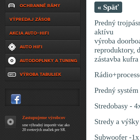
OCHRANNÉ RÁMY
« Späť
VÝPREDAJ ZÁSOB
Predný trojpá
aktívu
AKCIA AUTO-HIFI
výroba doorbo
AUTO HIFI
reproduktory, 
zástavba kufra
AUTODOPLNKY A TUNING
Rádio+process
VÝROBA TABULIEK
Predný systém
Stredobasy - 
Zastupujeme výrobcov
Stredy a výšky
sme výhradný importér viac ako
20 svetových značiek pre SR.
Subwoofer -1