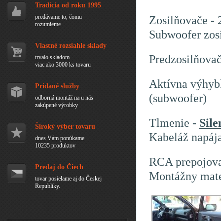
Tradícia od roku 1995
predávame to, čomu
Zosilňovače
-
rozumieme
Subwoofer zos
Vlastné rozsiahle sklady
Predzosilňova
trvalo skladom
viac ako 3000 ks tovaru
Aktívna výhyb
Pridané služby
(subwoofer)
odborná montáž na u nás
zakúpené výrobky
Tlmenie
-
Sile
Široký výber tovaru
Kabeláž napáj
dnes Vám ponúkame
10235 produktov
RCA prepojovac
Predaj do Čiech
Montážny mate
tovar posielame aj do Českej
Republiky.