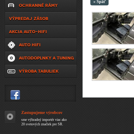
« Späť
OCHRANNÉ RÁMY
VÝPREDAJ ZÁSOB
AKCIA AUTO-HIFI
AUTO HIFI
AUTODOPLNKY A TUNING
VÝROBA TABULIEK
Zastupujeme výrobcov
sme výhradný importér viac ako
20 svetových značiek pre SR.