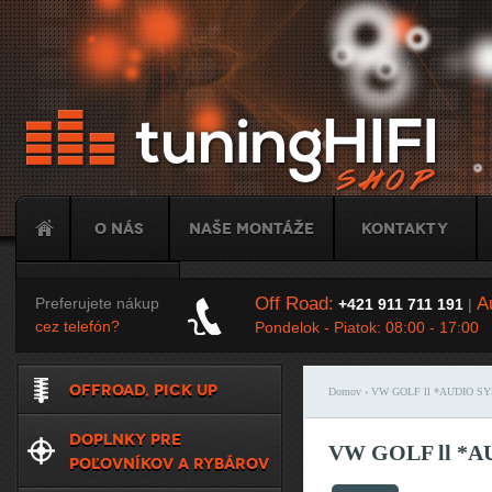
Ju
O nás
Naše montáže
Kontakty
Tuning
Off Road:
Au
Preferujete nákup
+421 911 711 191
|
cez telefón?
Pondelok - Piatok: 08:00 - 17:00
OFFROAD, PICK UP
Domov
› VW GOLF ll *AUDIO S
Nachádzate sa t
DOPLNKY PRE
VW GOLF ll *
POĽOVNÍKOV A RYBÁROV