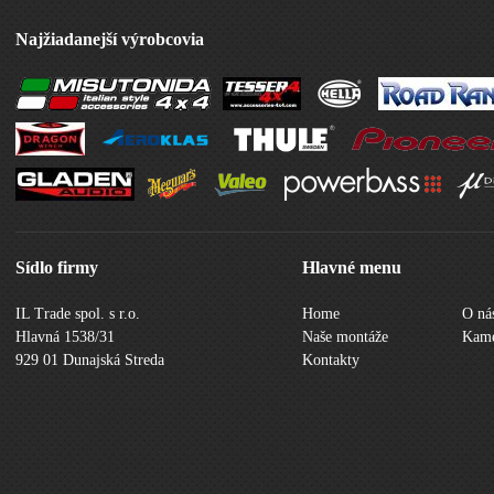
Najžiadanejší výrobcovia
Sídlo firmy
Hlavné menu
IL Trade spol. s r.o.
Home
O ná
Hlavná 1538/31
Naše montáže
Kame
929 01 Dunajská Streda
Kontakty