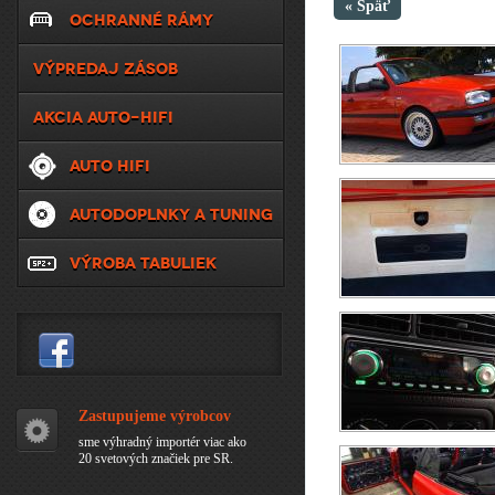
« Späť
OCHRANNÉ RÁMY
VÝPREDAJ ZÁSOB
AKCIA AUTO-HIFI
AUTO HIFI
AUTODOPLNKY A TUNING
VÝROBA TABULIEK
Zastupujeme výrobcov
sme výhradný importér viac ako
20 svetových značiek pre SR.