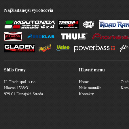
Najžiadanejší výrobcovia
Sídlo firmy
Hlavné menu
IL Trade spol. s r.o.
Home
O ná
Hlavná 1538/31
Naše montáže
Kame
929 01 Dunajská Streda
Kontakty