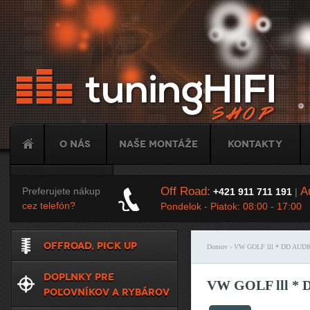
Ju
O nás
Naše montáže
Kontakty
Tuning
Off Road:
Au
Preferujete nákup
+421 911 711 191
|
cez telefón?
Pondelok - Piatok: 08:00 - 17:00
OFFROAD, PICK UP
Domov
› VW GOLF lll * DD AUDI
Nachádzate sa t
DOPLNKY PRE
VW GOLF lll * 
POĽOVNÍKOV A RYBÁROV