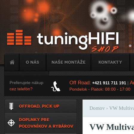
Ju
O nás
Naše montáže
Kontakty
Tuning
Off Road:
Au
Preferujete nákup
+421 911 711 191
|
cez telefón?
Pondelok - Piatok: 08:00 - 17:00
OFFROAD, PICK UP
Domov
› VW Multiva
Nachádzate sa t
DOPLNKY PRE
VW Multiva
POĽOVNÍKOV A RYBÁROV