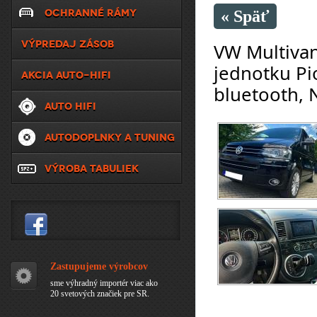
OCHRANNÉ RÁMY
« Späť
VÝPREDAJ ZÁSOB
VW Multivan
jednotku Pio
AKCIA AUTO-HIFI
bluetooth, 
AUTO HIFI
AUTODOPLNKY A TUNING
VÝROBA TABULIEK
Zastupujeme výrobcov
sme výhradný importér viac ako
20 svetových značiek pre SR.