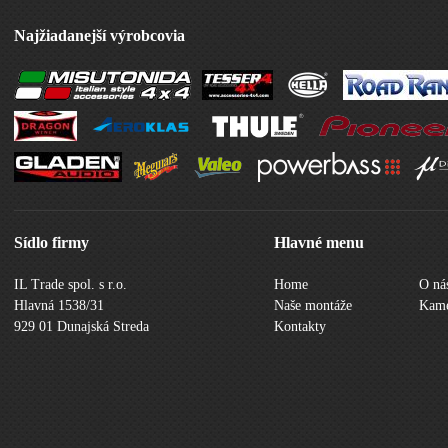
Najžiadanejší výrobcovia
Sídlo firmy
Hlavné menu
IL Trade spol. s r.o.
Home
O ná
Hlavná 1538/31
Naše montáže
Kame
929 01 Dunajská Streda
Kontakty