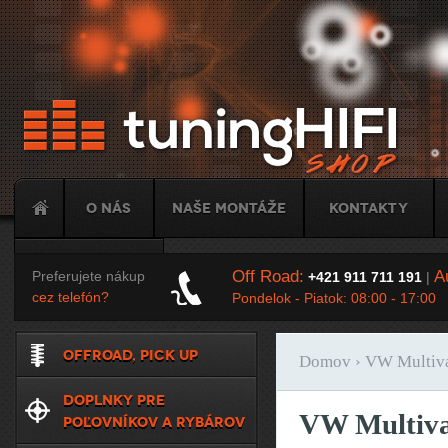
Ju
O nás
Naše montáže
Kontakty
Tuning
Off Road:
Au
Preferujete nákup
+421 911 711 191
|
cez telefón?
Pondelok - Piatok: 08:00 - 17:00
OFFROAD, PICK UP
Domov
› VW Multiva
Nachádzate sa t
DOPLNKY PRE
VW Multiva
POĽOVNÍKOV A RYBÁROV