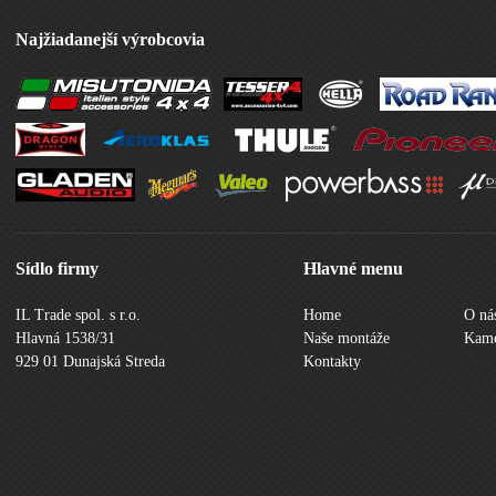
Najžiadanejší výrobcovia
Sídlo firmy
Hlavné menu
IL Trade spol. s r.o.
Home
O ná
Hlavná 1538/31
Naše montáže
Kame
929 01 Dunajská Streda
Kontakty