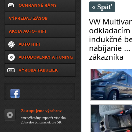
OCHRANNÉ RÁMY
« Späť
VÝPREDAJ ZÁSOB
VW Multivan 
odkladacím 
AKCIA AUTO-HIFI
indukčné be
AUTO HIFI
nabíjanie ..
zákazníka
AUTODOPLNKY A TUNING
VÝROBA TABULIEK
Zastupujeme výrobcov
sme výhradný importér viac ako
20 svetových značiek pre SR.