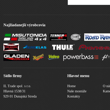
Najžiadanejší výrobcovia
Sídlo firmy
Hlavné menu
IL Trade spol. s r.o.
Home
O ná
Hlavná 1538/31
Naše montáže
Kame
929 01 Dunajská Streda
Kontakty