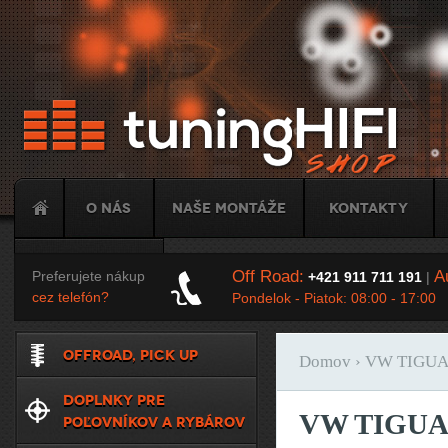
Ju
O nás
Naše montáže
Kontakty
Tuning
Off Road:
Au
Preferujete nákup
+421 911 711 191
|
cez telefón?
Pondelok - Piatok: 08:00 - 17:00
OFFROAD, PICK UP
Domov
› VW TIGU
Nachádzate sa t
DOPLNKY PRE
VW TIGUA
POĽOVNÍKOV A RYBÁROV