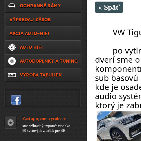
OCHRANNÉ RÁMY
« Späť
VÝPREDAJ ZÁSOB
	VW Tig
AKCIA AUTO-HIFI
AUTO HIFI
	po vytlmení a odhlučnení predných aj zadných 
dverí sme or
AUTODOPLNKY A TUNING
komponentn
VÝROBA TABULIEK
sub basovú 
kde je osad
audio systé
ktorý je za
Zastupujeme výrobcov
sme výhradný importér viac ako
20 svetových značiek pre SR.