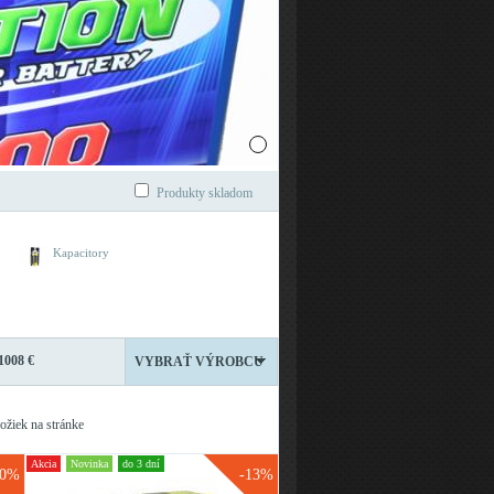
Produkty skladom
Kapacitory
1008 €
VYBRAŤ VÝROBCU
ožiek na stránke
Akcia
Novinka
do 3 dní
20%
-13%