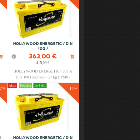
HOLLYWOOD ENERGETIC / DIN
100 /
363,00 €
415,00 €
HOLLYWOOD ENERGETIC - U.S.A
DIN 100 Hmotnosť - 27 kg HPM8 -
Terminal nie je súčasťou balenia !
Akcia
Novinka
do 3 dní
17%
-14%
N
HOLLYWOOD ENERGETIC / DIN