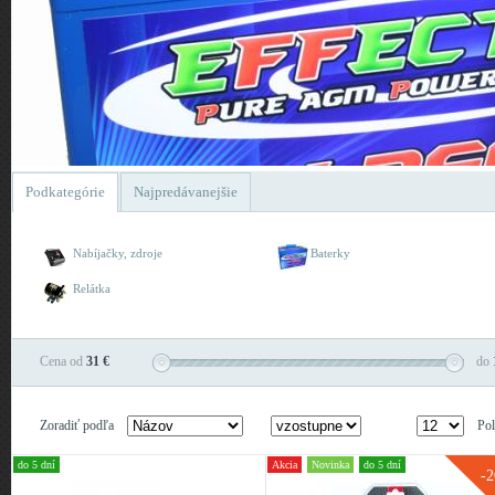
Podkategórie
Najpredávanejšie
Nabíjačky, zdroje
Baterky
Relátka
Cena od
31 €
do
Zoradiť podľa
Pol
do 5 dní
Akcia
Novinka
do 5 dní
-