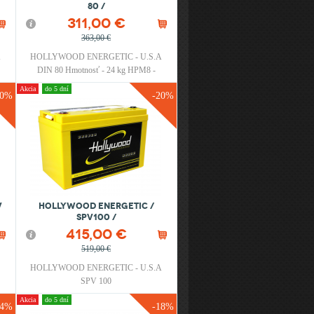
80 /
311,00 €
363,00 €
A
HOLLYWOOD ENERGETIC - U.S.A
DIN 80 Hmotnosť - 24 kg HPM8 -
Terminal nie je súčasťou balenia !
Akcia
do 5 dní
20%
-20%
V
HOLLYWOOD ENERGETIC /
SPV100 /
415,00 €
519,00 €
A
HOLLYWOOD ENERGETIC - U.S.A
SPV 100
Akcia
do 5 dní
24%
-18%