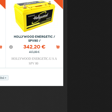
HOLLYWOOD ENERGETIC /
SPV80 /
342,20 €
415,00 €
A
HOLLYWOOD ENERGETIC-U.S.A
SPV 80
dná »