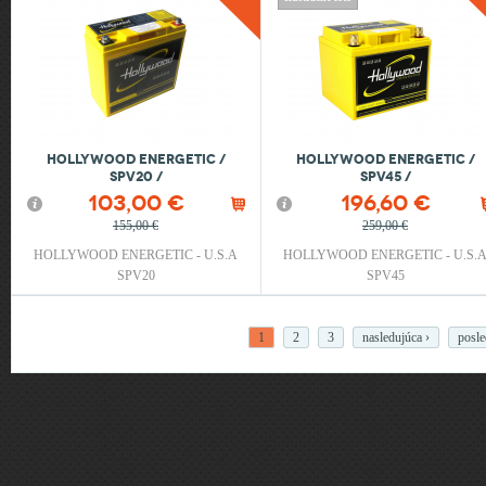
14 kg, 260 x 165 x 180 mm
HOLLYWOOD ENERGETIC /
HOLLYWOOD ENERGETIC /
SPV20 /
SPV45 /
103,00 €
196,60 €
155,00 €
259,00 €
HOLLYWOOD ENERGETIC - U.S.A
HOLLYWOOD ENERGETIC - U.S.
SPV20
SPV45
Stránky
1
2
3
nasledujúca ›
posle