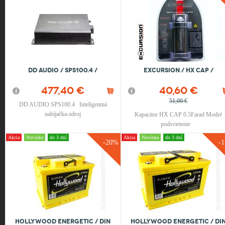
DD AUDIO / SPS100.4 /
Excursion / HX CAP /
477,40 €
40,60 €
51,00 €
DD AUDIO SPS100.4 Inteligentná
nabíjačka-zdroj
Kapacitor HX CAP 0.5Farad Modré
podsvietenie
Akcia
Novinka
do 3 dní
Akcia
Novinka
do 3 dní
-20%
-
HOLLYWOOD ENERGETIC / DIN
HOLLYWOOD ENERGETIC / DI