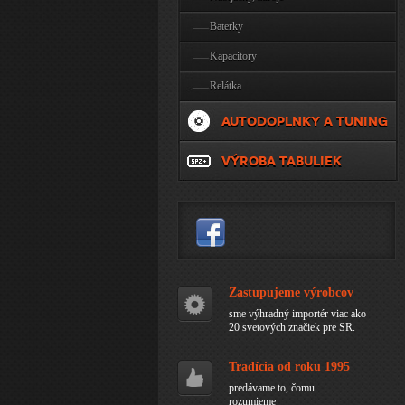
Baterky
Kapacitory
Relátka
AUTODOPLNKY A TUNING
VÝROBA TABULIEK
Zastupujeme výrobcov
sme výhradný importér viac ako
20 svetových značiek pre SR.
Tradícia od roku 1995
predávame to, čomu
rozumieme