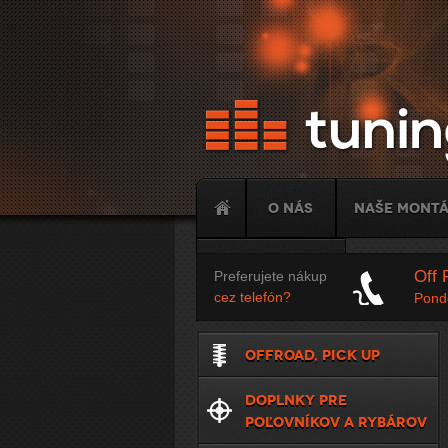
O nás
Naše mont
Tuning
Off 
Preferujete nákup
cez telefón?
Ponde
OFFROAD, PICK UP
DOPLNKY PRE
POĽOVNÍKOV A RYBÁROV