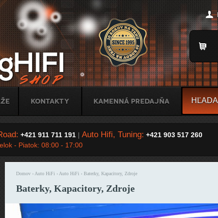
Jump to Navigation
Title
áže
Kontakty
Kamenná predajňa
Road:
Auto Hifi, Tuning:
+421 911 711 191
|
+421 903 517 260
lok - Piatok: 08:00 - 17:00
Domov
›
Auto HiFi
›
Auto HiFi
› Baterky, Kapacitory, Zdroje
Nachádzate sa tu
Baterky, Kapacitory, Zdroje