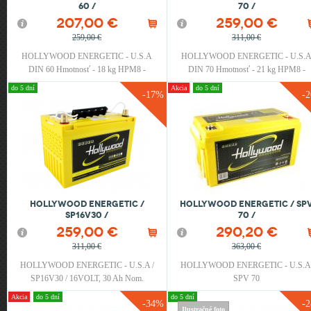
60 /
70 /
207,00 €
259,00 €
259,00 €
311,00 €
HOLLYWOOD ENERGETIC - U.S.A
HOLLYWOOD ENERGETIC - U.S.
DIN 60 Hmotnosť - 18 kg HPM8 -
DIN 70 Hmotnosť - 21 kg HPM8 -
Terminal nie je súčasťou balenia !
Terminal nie je súčasťou balenia !
do 5 dní
Akcia
do 5 dní
-17%
-
HOLLYWOOD ENERGETIC /
HOLLYWOOD ENERGETIC / SP
SP16V30 /
70 /
259,00 €
290,20 €
311,00 €
363,00 €
HOLLYWOOD ENERGETIC - U.S.A /
HOLLYWOOD ENERGETIC - U.S.
SP16V30 / 16VOLT, 30 Ah Nom.
SPV 70
Capacity, Cold Cranking 400 A, Pulse
Akcia
do 5 dní
do 5 dní
-34%
-
Cranking 1000A, Short Circuit 2000 A,
Ilustračné foto