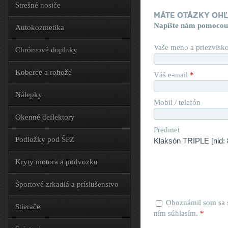
Strešné nosiče
Máte otázky oh
Napíšte nám pomocou
Autokozmetika
Vaše meno a priezvisk
Chrómové doplnky
Koberce a rohože
Váš e-mail
*
Nálepky
Mobil / telefón
Okenné deflektory
Predmet
Podložky pod ŠPZ
Kryty motora a podvozku
Športové zrkadlá a príslušenstvo
Oboznámil som sa
Stierače
ním súhlasím.
*