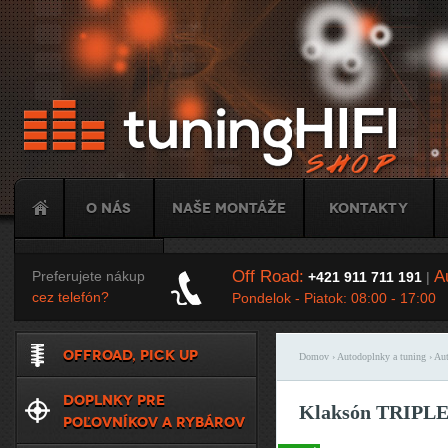
Ju
O nás
Naše montáže
Kontakty
Tuning
Off Road:
Au
Preferujete nákup
+421 911 711 191
|
cez telefón?
Pondelok - Piatok: 08:00 - 17:00
OFFROAD, PICK UP
Domov
›
Autodoplnky a tuning
›
Aut
Nachádzate sa t
DOPLNKY PRE
Klaksón TRIPL
POĽOVNÍKOV A RYBÁROV