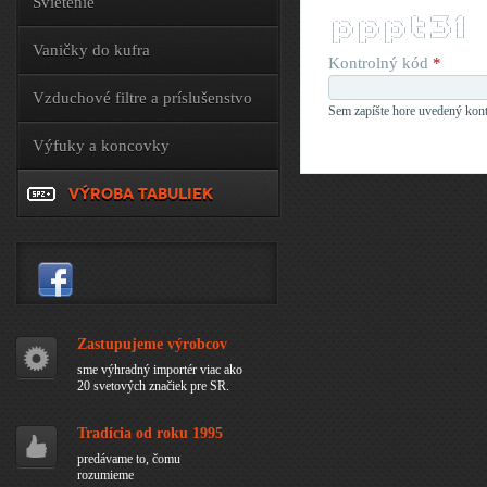
Svietenie
                          _     _____   _ 
  _ __    _ __    _ __   | |_  |___ /  / |
 | '_ \  | '_ \  | '_ \  | __|   |_ \  | |
 | |_) | | |_) | | |_) | | |_   ___) | | |
 | .__/  | .__/  | .__/   \__| |____/  |_|
 |_|     |_|     |_|                      
Vaničky do kufra
Kontrolný kód
*
Vzduchové filtre a príslušenstvo
Sem zapíšte hore uvedený kont
Výfuky a koncovky
VÝROBA TABULIEK
Zastupujeme výrobcov
sme výhradný importér viac ako
20 svetových značiek pre SR.
Tradícia od roku 1995
predávame to, čomu
rozumieme