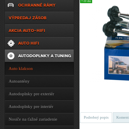
7-10 dní
OCHRANNÉ RÁMY
VÝPREDAJ ZÁSOB
AKCIA AUTO-HIFI
AUTO HIFI
AUTODOPLNKY A TUNING
Auto klakson
Autoantény
Autodoplnky pre exteriér
Autodoplnky pre interiér
Podrobný popis
Koment
Nosiče na ťažné zariadenie