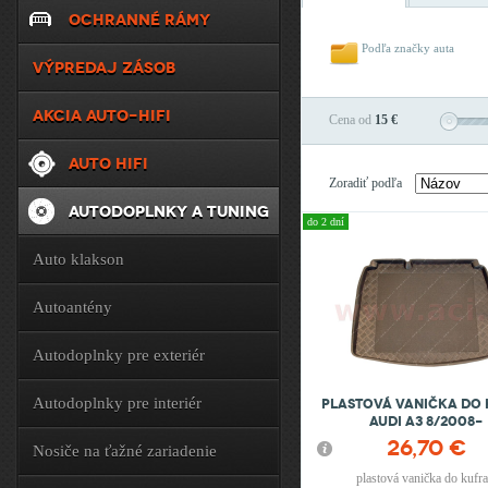
OCHRANNÉ RÁMY
Podľa značky auta
VÝPREDAJ ZÁSOB
AKCIA AUTO-HIFI
Cena od
15 €
AUTO HIFI
Zoradiť podľa
AUTODOPLNKY A TUNING
do 2 dní
Auto klakson
Autoantény
Autodoplnky pre exteriér
Autodoplnky pre interiér
Plastová vanička do
Audi A3 8/2008-
26,70 €
Nosiče na ťažné zariadenie
plastová vanička do kufra