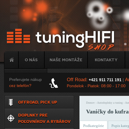
Ju
O nás
Naše montáže
Kontakty
Tuning
Off Road:
Au
Preferujete nákup
+421 911 711 191
|
cez telefón?
Pondelok - Piatok: 08:00 - 17:00
OFFROAD, PICK UP
Domov
›
Autodoplnky a tuning
›
Aut
Nachádzate sa t
Vaničky do kufra
DOPLNKY PRE
POĽOVNÍKOV A RYBÁROV
Podkategórie
Popis kate