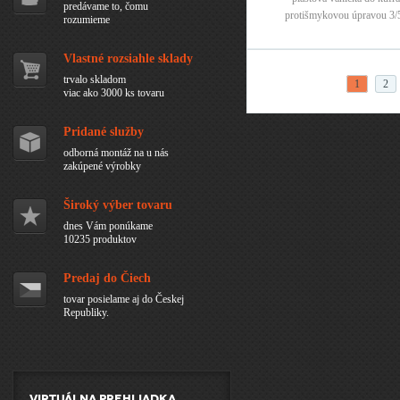
predávame to, čomu
protišmykovou úpravou 3/
rozumieme
Vlastné rozsiahle sklady
Stránky
trvalo skladom
1
2
viac ako 3000 ks tovaru
Pridané služby
odborná montáž na u nás
zakúpené výrobky
Široký výber tovaru
dnes Vám ponúkame
10235 produktov
Predaj do Čiech
tovar posielame aj do Českej
Republiky.
Virtuálna prehliadka