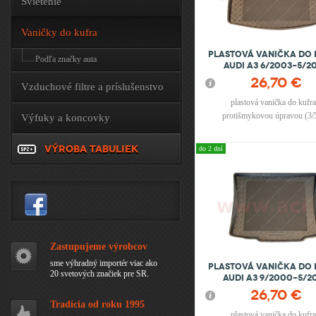
Svietenie
Vaničky do kufra
Plastová vanička do
Podľa značky auta
Audi A3 6/2003-5/2
26,70 €
Vzduchové filtre a príslušenstvo
plastová vanička do kufra
protišmykovou úpravou (3/
Výfuky a koncovky
VÝROBA TABULIEK
do 2 dní
Zastupujeme výrobcov
sme výhradný importér viac ako
Plastová vanička do
20 svetových značiek pre SR.
Audi A3 9/2000-5/2
26,70 €
Tradícia od roku 1995
plastová vanička do kufra