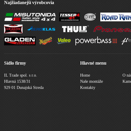
Najžiadanejší výrobcovia
Sídlo firmy
Hlavné menu
IL Trade spol. s r.o.
Home
O ná
Hlavná 1538/31
Naše montáže
Kame
929 01 Dunajská Streda
Kontakty