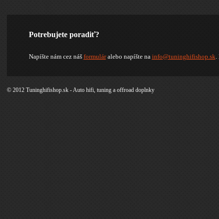
Potrebujete poradiť?
Napíšte nám cez náš
formulár
alebo napíšte na
info@tuninghifishop.sk
.
© 2012 Tuninghifishop.sk - Auto hifi, tuning a offroad doplnky