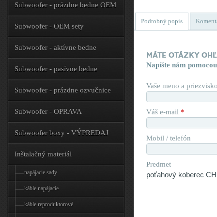
Subwoofer - prázdne bedne OEM
Podrobný popis
Koment
Subwoofer - OEM sety
Subwoofer - aktívne bedne
Máte otázky oh
Napíšte nám pomocou
Subwoofer - pasívne bedne
Vaše meno a priezvisk
Subwoofer - prázdne ozvučnice
Subwoofer - OPRAVA
Váš e-mail
*
Subwoofer boxy - VÝPREDAJ
Mobil / telefón
Inštalačný materiál
Predmet
napájacie sady
káble napájacie
káble reproduktorové