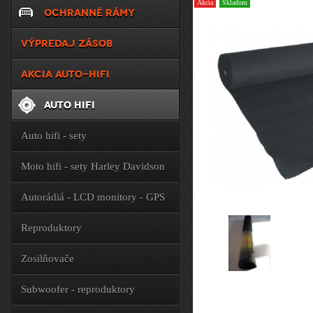
Akcia
Skladom
OCHRANNÉ RÁMY
VÝPREDAJ ZÁSOB
AKCIA AUTO-HIFI
AUTO HIFI
Auto hifi - sety
Moto hifi - sety Harley Davidson
Autorádiá - LCD monitory - GPS
Reproduktory
Zosilňovače
Subwoofer - reproduktory