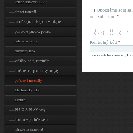
káble signálové /RCA/
Oboznámil som sa
tlmiaci materiál
ním súhlasím.
*
menič signálu, High-Low adapter
  ____           __   _   _   _____        
 / ___|   ___   / _| | | | | |___ /   _ __ 
poistkové púzdro, poistky
 \___ \  / __| | |_  | |_| |   |_ \  | '__|
  ___) | \__ \ |  _| |  _  |  ___) | | |   
 |____/  |___/ |_|   |_| |_| |____/  |_|   
baterkové svorky
Kontrolný kód
*
rozvodný blok
Sem zapíšte hore uvedený kont
vidličky, očká, terminály
zmršťovače, prechodky, úchyty
poťahové materiály
Elektronický isťič
Lepidlá
PLUG & PLAY sady
laminát + príslušenstvo
náradie na demontáž