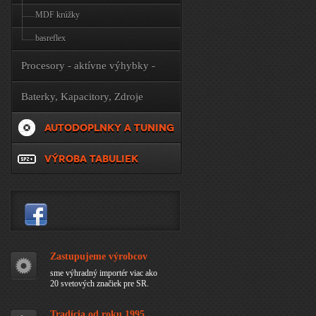
MDF krúžky
basreflex
Procesory - aktívne výhybky -
príslušenstvo
Baterky, Kapacitory, Zdroje
AUTODOPLNKY A TUNING
VÝROBA TABULIEK
Zastupujeme výrobcov
sme výhradný importér viac ako
20 svetových značiek pre SR.
Tradícia od roku 1995