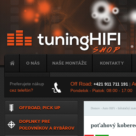
Ju
O nás
Naše montáže
Kontakty
Tuning
Off Road:
Au
Preferujete nákup
+421 911 711 191
|
cez telefón?
Pondelok - Piatok: 08:00 - 17:00
OFFROAD, PICK UP
Domov
›
Auto HiFi
›
Inštalačný mate
Nachádzate sa t
DOPLNKY PRE
poťahový kobere
POĽOVNÍKOV A RYBÁROV