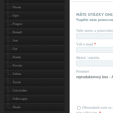
Nissan
Máte otázky oh
Opel
Napíšte nám pomocou
Peugeot
Vaše meno a priezvisk
Renault
Seat
Váš e-mail
*
Fiat
Honda
Mobil / telefón
Porsche
Predmet
Subaru
Toyota
Univerzálne
Volkswagen
Śkoda
Oboznámil som sa
ním súhlasím.
*