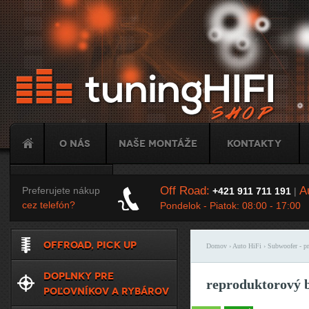
Ju
O nás
Naše montáže
Kontakty
Tuning
Off Road:
Au
Preferujete nákup
+421 911 711 191
|
cez telefón?
Pondelok - Piatok: 08:00 - 17:00
OFFROAD, PICK UP
Domov
›
Auto HiFi
›
Subwoofer - p
Nachádzate sa t
DOPLNKY PRE
reproduktorový 
POĽOVNÍKOV A RYBÁROV