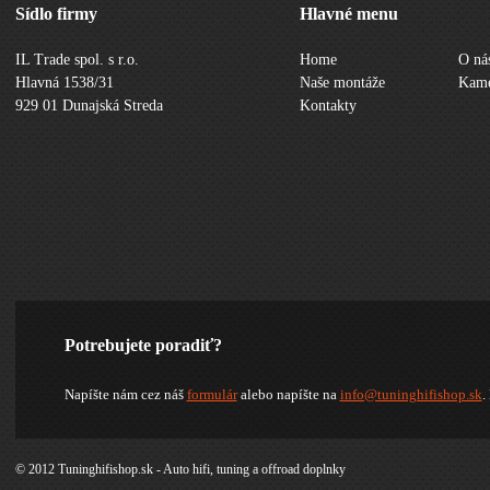
Sídlo firmy
Hlavné menu
IL Trade spol. s r.o.
Home
O ná
Hlavná 1538/31
Naše montáže
Kame
929 01 Dunajská Streda
Kontakty
Potrebujete poradiť?
Napíšte nám cez náš
formulár
alebo napíšte na
info@tuninghifishop.sk
.
© 2012 Tuninghifishop.sk - Auto hifi, tuning a offroad doplnky