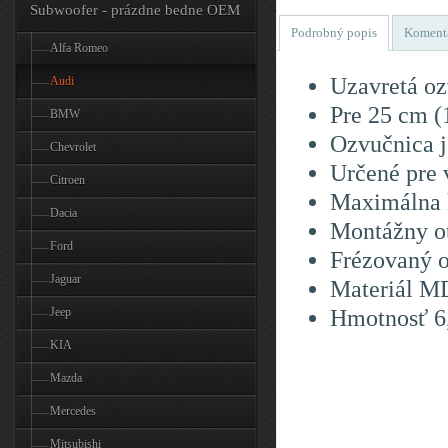
Subwoofer - prázdne bedne OEM
Podrobný popis
Koment
Alfa Romeo
Uzavretá oz
Audi
Pre 25 cm (
BMW
Ozvučnica j
Chevrolet
Určené pre 
Citroen
Maximálna 
Dacia
Montážny o
Ford
Frézovaný 
Jaguar
Materiál M
Hmotnosť 6
Jeep
KIA
Mazda
Mercedes
Mitsubishi