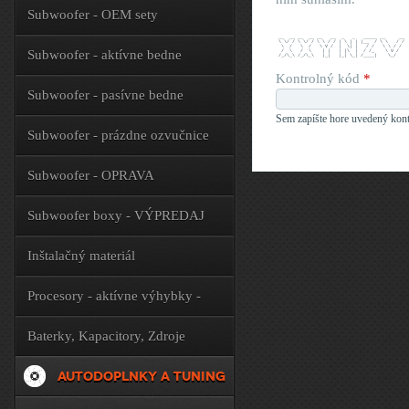
Subwoofer - OEM sety
 __  __ __  __ __   __  _   _   _____ __     __
 \ \/ / \ \/ / \ \ / / | \ | | |__  / \ \   / /
  \  /   \  /   \ V /  |  \| |   / /   \ \ / / 
Subwoofer - aktívne bedne
  /  \   /  \    | |   | |\  |  / /_    \ V /  
 /_/\_\ /_/\_\   |_|   |_| \_| /____|    \_/   
Kontrolný kód
*
Subwoofer - pasívne bedne
Sem zapíšte hore uvedený kont
Subwoofer - prázdne ozvučnice
Subwoofer - OPRAVA
Subwoofer boxy - VÝPREDAJ
Inštalačný materiál
Procesory - aktívne výhybky -
príslušenstvo
Baterky, Kapacitory, Zdroje
AUTODOPLNKY A TUNING