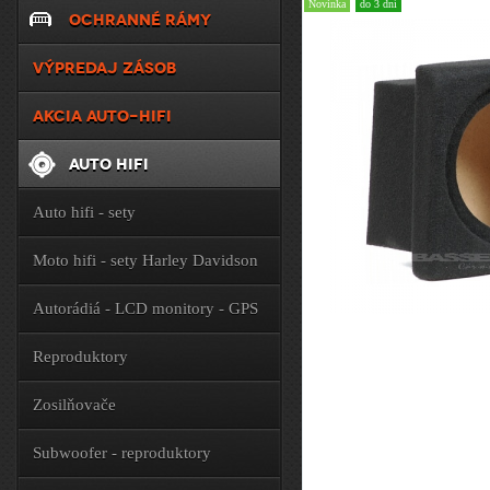
Novinka
do 3 dní
OCHRANNÉ RÁMY
VÝPREDAJ ZÁSOB
AKCIA AUTO-HIFI
AUTO HIFI
Auto hifi - sety
Moto hifi - sety Harley Davidson
Autorádiá - LCD monitory - GPS
Reproduktory
Zosilňovače
Subwoofer - reproduktory