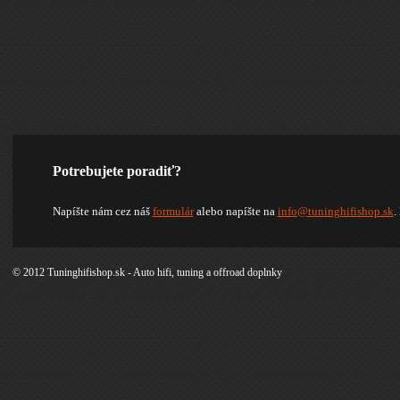
Potrebujete poradiť?
Napíšte nám cez náš
formulár
alebo napíšte na
info@tuninghifishop.sk
.
© 2012 Tuninghifishop.sk - Auto hifi, tuning a offroad doplnky