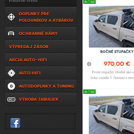
Prídavné svetlá
do 7 dní
DOPLNKY PRE
POĽOVNÍKOV A RYBÁROV
OCHRANNÉ RÁMY
VÝPREDAJ ZÁSOB
Bočné stupačky
AKCIA AUTO-HIFI
970,00 €
Pevné stupačky vhodné ako o
AUTO HIFI
boku vozidla V čiernom a ne
vyhotovení.
AUTODOPLNKY A TUNING
do 7 dní
VÝROBA TABULIEK