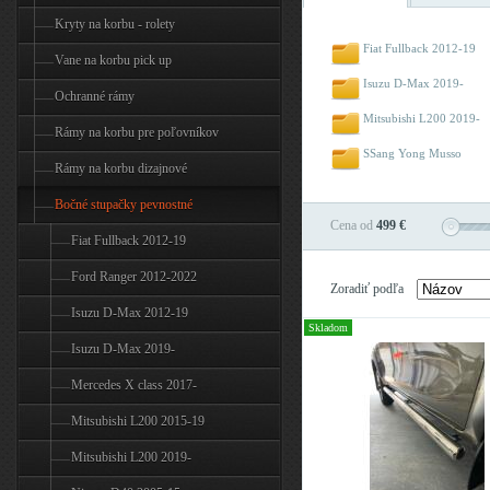
Kryty na korbu - rolety
Fiat Fullback 2012-19
Vane na korbu pick up
Isuzu D-Max 2019-
Ochranné rámy
Mitsubishi L200 2019-
Rámy na korbu pre poľovníkov
SSang Yong Musso
Rámy na korbu dizajnové
Bočné stupačky pevnostné
Cena od
499 €
Fiat Fullback 2012-19
Ford Ranger 2012-2022
Zoradiť podľa
Isuzu D-Max 2012-19
Skladom
Isuzu D-Max 2019-
Mercedes X class 2017-
Mitsubishi L200 2015-19
Mitsubishi L200 2019-