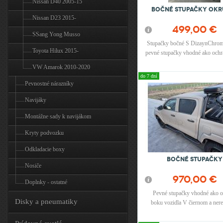
Nissan D40 2005-15
Bočné stupačky okr
Nissan D23 2015-
499,00 €
SSang Yong Musso
Stupačky bočné S DizaynChro
Toyota Hilux 2015-
pevné stupačky vhodné ako och
vozidla.
VW Amarok 2010-2020
do 7 dní
Pevnostné nárazníky
Navijáky
Montážne sady k navijákom
Kryty podvozku
Odkladacie boxy
Bočné stupačky
Nosiče
970,00 €
Doplnky - ostatné
Pevné stupačky vhodné ako o
Disky a pneumatiky
boku vozidla V čiernom a ne
vyhotovení.