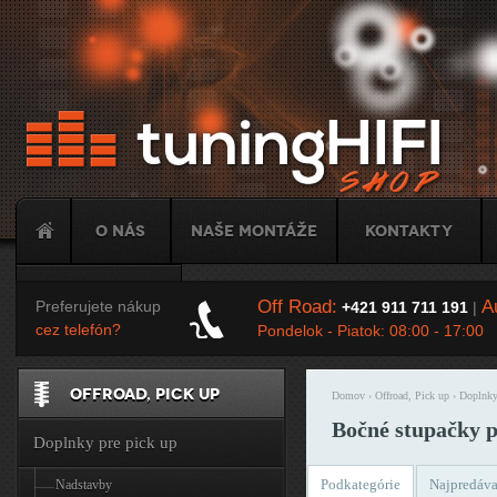
Ju
O nás
Naše montáže
Kontakty
Tuning
Off Road:
Au
Preferujete nákup
+421 911 711 191
|
cez telefón?
Pondelok - Piatok: 08:00 - 17:00
OFFROAD, PICK UP
Domov
›
Offroad, Pick up
›
Doplnky
Nachádzate sa t
Bočné stupačky 
Doplnky pre pick up
Podkategórie
Najpredáva
Nadstavby