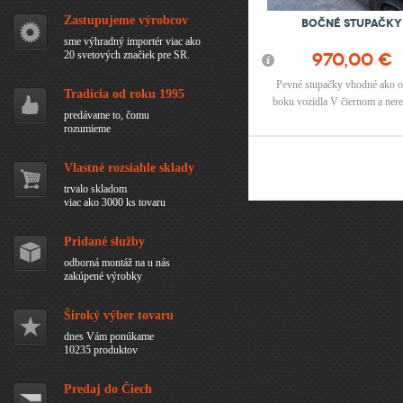
Zastupujeme výrobcov
Bočné stupačky
sme výhradný importér viac ako
20 svetových značiek pre SR.
970,00 €
Pevné stupačky vhodné ako o
Tradícia od roku 1995
boku vozidla V čiernom a ne
predávame to, čomu
vyhotovení.
rozumieme
Stránky
Vlastné rozsiahle sklady
trvalo skladom
viac ako 3000 ks tovaru
Pridané služby
odborná montáž na u nás
zakúpené výrobky
Široký výber tovaru
dnes Vám ponúkame
10235 produktov
Predaj do Čiech