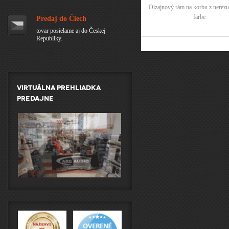
Dizajnový rám na korbu z nerezu 
farbe
Predaj do Čiech
tovar posielame aj do Českej
Republiky.
Virtuálna prehliadka
predajne