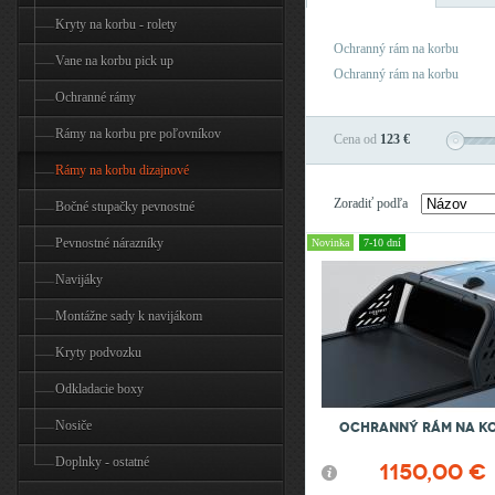
Kryty na korbu - rolety
Ochranný rám na korbu
Vane na korbu pick up
Ochranný rám na korbu
Ochranné rámy
Rámy na korbu pre poľovníkov
Cena od
123 €
Rámy na korbu dizajnové
Zoradiť podľa
Bočné stupačky pevnostné
Pevnostné nárazníky
Novinka
7-10 dní
Navijáky
Montážne sady k navijákom
Kryty podvozku
Odkladacie boxy
Nosiče
Ochranný rám na k
Doplnky - ostatné
1150,00 €