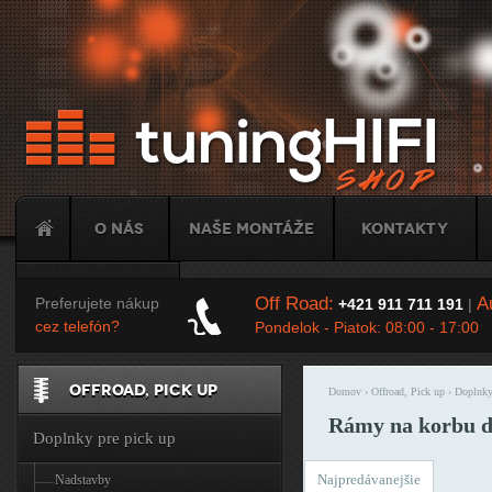
Ju
O nás
Naše montáže
Kontakty
Tuning
Off Road:
Au
Preferujete nákup
+421 911 711 191
|
cez telefón?
Pondelok - Piatok: 08:00 - 17:00
OFFROAD, PICK UP
Domov
›
Offroad, Pick up
›
Doplnky
Nachádzate sa t
Rámy na korbu d
Doplnky pre pick up
Najpredávanejšie
Nadstavby