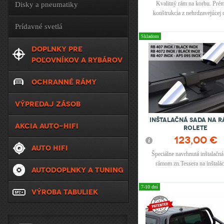
Kvalitný rám na korbu. Pré
Disky a pneumatiky
konštrukcia z nehrdzavejúcej o
priemerom 65 mm, navrhnut
Prídavné svetlá
odolnosť a elegantný vzhľad. Pr
Skladom
typy pick-upov ​
DOPLNKY PRE
POĽOVNÍKOV A RYBÁROV
OCHRANNÉ RÁMY
VÝPREDAJ ZÁSOB
Inštalačná sada na r
AKCIA AUTO-HIFI
rolete
123,00 €
AUTO HIFI
Špeciálne navrhnutá inštalačná
rámom zn.Tessera na inštalác
AUTODOPLNKY A TUNING
zabudovaných „T-drážiek“ bez vŕ
rolety Tessera Roll
7-10 dní
VÝROBA TABULIEK