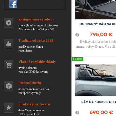
Zastupujeme výrobcov
Ochranný rám na k
sme výhradný importér viac ako
20 svetových značiek pre SR.
795,00 €
Tradícia od roku 1995
Kvalitný rám na korbu 1 tru
predávame to, čomu
priemer trubky 65 mm. Materiál:
rozumieme
oceľ farbená do čierna, pripe
vrchu korby. Pre všetky typy pic
Skladom
Možnosť dodať aj v striebo
Vlastné rozsiahle sklady
prevedení za rovnakú ce
trvalo skladom
viac ako 3000 ks tovaru
Pridané služby
odborná montáž na u nás
zakúpené výrobky
Rám na korbu S Diz
Široký výber tovaru
dnes Vám ponúkame
690,00 €
10235 produktov