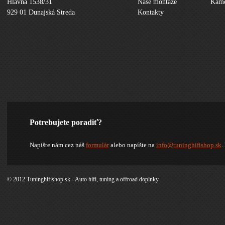
Hlavná 1538/31
Naše montáže
Kame
929 01 Dunajská Streda
Kontakty
Potrebujete poradiť?
Napíšte nám cez náš
formulár
alebo napíšte na
info@tuninghifishop.sk
.
© 2012 Tuninghifishop.sk - Auto hifi, tuning a offroad doplnky