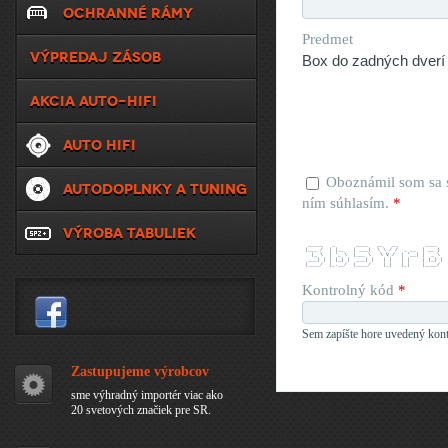
OCHRANNÉ RÁMY
Predmet
VÝPREDAJ ZÁSOB
AKCIA AUTO-HIFI
AUTO HIFI
Oboznámil som sa
AUTODOPLNKY A TUNING
ním súhlasím.
*
VÝROBA TABULIEK
  _____   _       ____   __   __         ____  
 |___ /  | |__   | ___|  \ \ / /  _ __  | __ ) 
   |_ \  | '_ \  |___ \   \ V /  | '__| |  _ \ 
  ___) | | |_) |  ___) |   | |   | |    | |_) |
 |____/  |_.__/  |____/    |_|   |_|    |____/ 
Kontrolný kód
*
Sem zapíšte hore uvedený kont
Zastupujeme výrobcov
sme výhradný importér viac ako
20 svetových značiek pre SR.