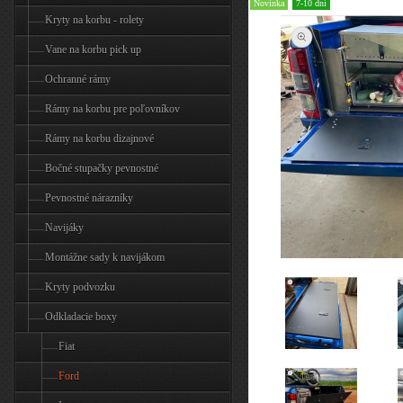
Novinka
7-10 dní
Kryty na korbu - rolety
Vane na korbu pick up
Ochranné rámy
Rámy na korbu pre poľovníkov
Rámy na korbu dizajnové
Bočné stupačky pevnostné
Pevnostné nárazníky
Navijáky
Montážne sady k navijákom
Kryty podvozku
Odkladacie boxy
Fiat
Ford