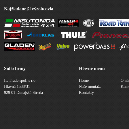
Najžiadanejší výrobcovia
Sídlo firmy
Hlavné menu
IL Trade spol. s r.o.
Home
O ná
Hlavná 1538/31
Naše montáže
Kame
929 01 Dunajská Streda
Kontakty