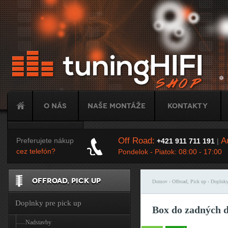
Ju
O nás
Naše montáže
Kontakty
Tuning
Off Road:
Au
Preferujete nákup
+421 911 711 191
|
cez telefón?
Pondelok - Piatok: 08:00 - 17:00
OFFROAD, PICK UP
Domov
›
Offroad, Pick up
›
Doplnky
Nachádzate sa t
Doplnky pre pick up
Box do zadných d
Nadstavby