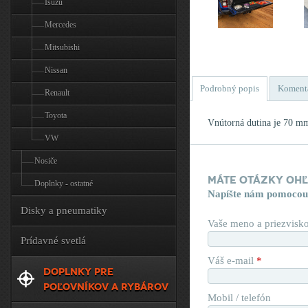
Isuzu
Mercedes
Mitsubishi
Nissan
Podrobný popis
Koment
Renault
Toyota
Vnútorná dutina je 70 m
VW
Nosiče
Máte otázky oh
Doplnky - ostatné
Napíšte nám pomocou
Disky a pneumatiky
Vaše meno a priezvisk
Prídavné svetlá
Váš e-mail
*
DOPLNKY PRE
POĽOVNÍKOV A RYBÁROV
Mobil / telefón