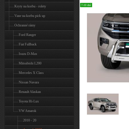
7-10 dní
Kryty na korbu - rolety
Vane na korbu pick up
Ochranné rámy
Ford Ranger
Fiat Fullback
Isuzu D-Max
Mitsubishi L200
Mercedes X Class
Nissan Navara
Renault Alaskan
Toyota Hi-Lux
VW Amarok
2010 - 20