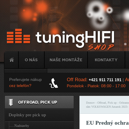
Ju
O nás
Naše montáže
Kontakty
Tuning
Off Road:
Au
Preferujete nákup
+421 911 711 191
|
cez telefón?
Pondelok - Piatok: 08:00 - 17:00
OFFROAD, PICK UP
Domov
›
Offroad, Pick up
›
Ochrann
Nachádzate sa t
rám VOLKSWAGEN Amarok 2023-
Doplnky pre pick up
EU Predný och
Nadstavby