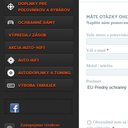
DOPLNKY PRE
POĽOVNÍKOV A RYBÁROV
Máte otázky oh
OCHRANNÉ RÁMY
Napíšte nám pomocou
VÝPREDAJ ZÁSOB
Vaše meno a priezvisk
AKCIA AUTO-HIFI
Váš e-mail
*
AUTO HIFI
Mobil / telefón
AUTODOPLNKY A TUNING
Predmet
VÝROBA TABULIEK
Oboznámil som sa
Zastupujeme výrobcov