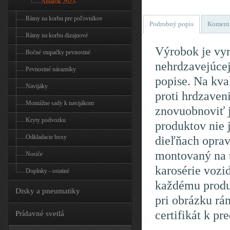
Amarok 2023-
Rámy na korbu pre poľovníkov
Podrobný popis
Koment
Rámy na korbu dizajnové
Výrobok je vyr
Bočné stupačky pevnostné
nehrdzavejúcej
Pevnostné nárazníky
popise. Na kva
Navijáky
proti hrdzaven
Montážne sady k navijákom
znovuobnoviť 
Kryty podvozku
produktov nie 
Odkladacie boxy
dieľňach oprav
montovaný na t
Nosiče
karosérie vozi
Doplnky - ostatné
každému produk
Disky a pneumatiky
pri obrázku rá
certifikát k p
Prídavné svetlá