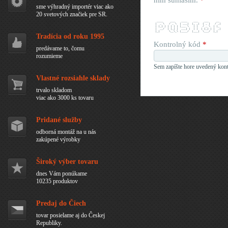
ním súhlasím.
*
sme výhradný importér viac ako
20 svetových značiek pre SR.
  ____     ___    ____    ___    ___     __ 
 |  _ \   / _ \  | ___|  |_ _|  ( _ )   / _|
 | |_) | | | | | |___ \   | |   / _ \  | |_ 
 |  __/  | |_| |  ___) |  | |  | (_) | |  _|
 |_|      \__\_\ |____/  |___|  \___/  |_|  
Tradícia od roku 1995
Kontrolný kód
*
predávame to, čomu
rozumieme
Sem zapíšte hore uvedený kont
Vlastné rozsiahle sklady
trvalo skladom
viac ako 3000 ks tovaru
Pridané služby
odborná montáž na u nás
zakúpené výrobky
Široký výber tovaru
dnes Vám ponúkame
10235 produktov
Predaj do Čiech
tovar posielame aj do Českej
Republiky.