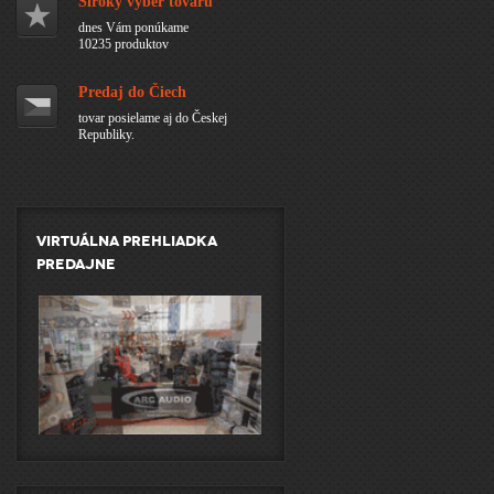
Široký výber tovaru
dnes Vám ponúkame
10235 produktov
Predaj do Čiech
tovar posielame aj do Českej
Republiky.
Virtuálna prehliadka
predajne