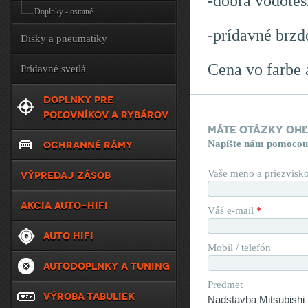
-dobrá vodotes
Doplnky - ostatné
-prídavné brzd
Disky a pneumatiky
Cena vo farbe 
Prídavné svetlá
DOPLNKY PRE
POĽOVNÍKOV A RYBÁROV
Máte otázky oh
Napíšte nám pomocou
OCHRANNÉ RÁMY
Vaše meno a priezvisk
VÝPREDAJ ZÁSOB
AKCIA AUTO-HIFI
Váš e-mail
*
AUTO HIFI
Mobil / telefón
AUTODOPLNKY A TUNING
Predmet
VÝROBA TABULIEK