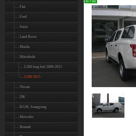
do 7 dní
Fiat
Ford
Isuzu
Land Rover
Mazda
Mitsubishi
L200 long bed 2009-2015
L200 2015-
Nissan
DR
KGM, Ssangyong
Mercedes
Renault