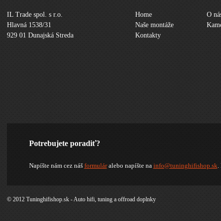
IL Trade spol. s r.o.
Home
O ná
Hlavná 1538/31
Naše montáže
Kame
929 01 Dunajská Streda
Kontakty
Potrebujete poradiť?
Napíšte nám cez náš
formulár
alebo napíšte na
info@tuninghifishop.sk
.
© 2012 Tuninghifishop.sk - Auto hifi, tuning a offroad doplnky