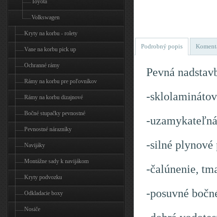
Toyota
Volkswagen
Kryty na korbu - rolety
Podrobný popis
Koment
Vane na korbu pick up
Ochranné rámy
Pevná nadstavb
Rámy na korbu pre poľovníkov
-sklolaminátov
Rámy na korbu dizajnové
Bočné stupačky pevnostné
-uzamykateľn
Pevnostné nárazníky
-silné plynové
Navijáky
Montážne sady k navijákom
-čalúnenie, tm
Kryty podvozku
-posuvné bočné
Odkladacie boxy
Nosiče