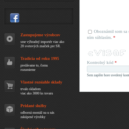
Oboznámil som sa
Zastupujeme výrobcov
ním súhlasím.
*
sme výhradný importér viac ako
20 svetových značiek pre SR.
        __     __  _   ____     ___    _____ 
   ___  \ \   / / (_) / ___|   / _ \  |  ___|
  / __|  \ \ / /  | | \___ \  | | | | | |_   
 | (__    \ V /   | |  ___) | | |_| | |  _|  
  \___|    \_/    |_| |____/   \__\_\ |_|    
Tradícia od roku 1995
Kontrolný kód
*
predávame to, čomu
rozumieme
Sem zapíšte hore uvedený kont
Vlastné rozsiahle sklady
trvalo skladom
viac ako 3000 ks tovaru
Pridané služby
odborná montáž na u nás
zakúpené výrobky