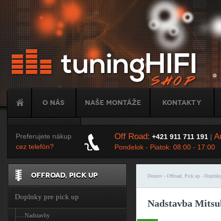
Ju
O nás
Naše montáže
Kontakty
Tuning
Off Road:
Au
Preferujete nákup
+421 911 711 191
|
cez telefón?
Pondelok - Piatok: 08:00 - 17:00
OFFROAD, PICK UP
Domov
›
Offroad, Pick up
›
Doplnky
Nachádzate sa t
Doplnky pre pick up
Nadstavba Mitsub
Nadstavby