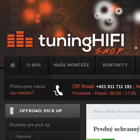
Ju
O nás
Naše montáže
Kontakty
Tuning
Off Road:
Au
Preferujete nákup
+421 911 711 191
|
cez telefón?
Pondelok - Piatok: 08:00 - 17:00
OFFROAD, PICK UP
Domov
›
Offroad, Pick up
›
Ochrann
Nachádzate sa t
Doplnky pre pick up
Predný ochrann
Nadstavby