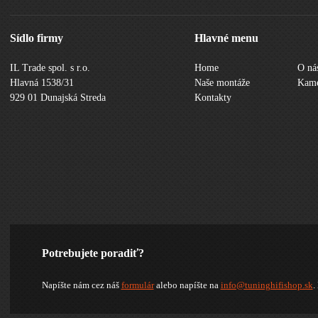
Sídlo firmy
Hlavné menu
IL Trade spol. s r.o.
Home
O ná
Hlavná 1538/31
Naše montáže
Kame
929 01 Dunajská Streda
Kontakty
Potrebujete poradiť?
Napíšte nám cez náš
formulár
alebo napíšte na
info@tuninghifishop.sk
.