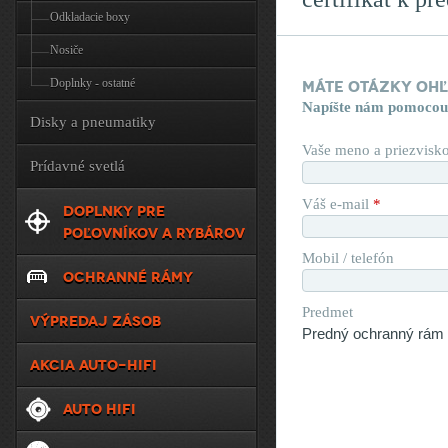
Odkladacie boxy
Nosiče
Doplnky - ostatné
Máte otázky oh
Napíšte nám pomocou
Disky a pneumatiky
Vaše meno a priezvisk
Prídavné svetlá
Váš e-mail
*
DOPLNKY PRE
POĽOVNÍKOV A RYBÁROV
Mobil / telefón
OCHRANNÉ RÁMY
Predmet
VÝPREDAJ ZÁSOB
AKCIA AUTO-HIFI
AUTO HIFI