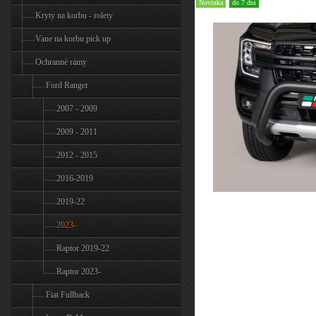
Novinka
do 7 dní
Kryty na korbu - rolety
Vane na korbu pick up
Ochranné rámy
Ford Ranger
2007 - 2009
2009 - 2011
2012 - 2015
2016-2019
2019-22
2023-
Raptor 2019-22
Raptor 2023-
Fiat Fullback