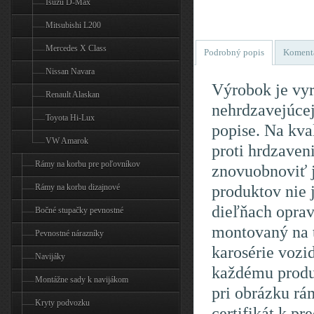
Isuzu D-Max
Mitsubishi L200
Mercedes X Class
Podrobný popis
Koment
Nissan Navara
Výrobok je vyr
Renault Alaskan
nehrdzavejúcej
Toyota Hi-Lux
popise. Na kva
VW Amarok
proti hrdzaven
Rámy na korbu pre poľovníkov
znovuobnoviť 
produktov nie 
Rámy na korbu dizajnové
dieľňach oprav
Bočné stupačky pevnostné
montovaný na t
Pevnostné nárazníky
karosérie vozi
Navijáky
každému produk
Montážne sady k navijákom
pri obrázku rá
Kryty podvozku
certifikát k p