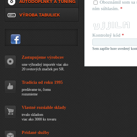
AUTODOPLNKY A TUNING
Oboznámil som sa
ním súhlasím.
*
VÝROBA TABULIEK
            _     _   _   _       __  __ 
  _   _    (_)   (_) | | | |     |  \/  |
 | | | |   | |   | | | | | |     | |\/| |
 | |_| |   | |   | | | | | |___  | |  | |
  \__, |  _/ |  _/ | |_| |_____| |_|  |_|
  |___/  |__/  |__/                      
Kontrolný kód
*
Sem zapíšte hore uvedený kont
Zastupujeme výrobcov
sme výhradný importér viac ako
20 svetových značiek pre SR.
Tradícia od roku 1995
predávame to, čomu
rozumieme
Vlastné rozsiahle sklady
trvalo skladom
viac ako 3000 ks tovaru
Pridané služby