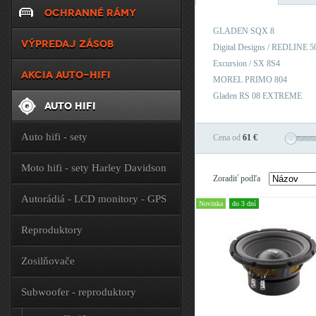
OCHRANNÉ RÁMY
GLADEN SQX 8
VÝPREDAJ ZÁSOB
Digital Designs / REDLINE 50
Excursion / SX 8S4
AKCIA AUTO-HIFI
MOREL PRIMO 804
Gladen RS 08 EXTREME
AUTO HIFI
Auto hifi - sety
Cena od
61 €
Moto hifi - sety Harley Davidson
Zoradiť podľa
Autorádiá - LCD monitory - GPS
Novinka
do 3 dní
Reproduktory
Zosilňovače
Subwoofer - reproduktory