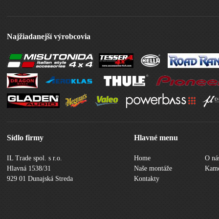
Najžiadanejší výrobcovia
Sídlo firmy
Hlavné menu
IL Trade spol. s r.o.
Home
O ná
Hlavná 1538/31
Naše montáže
Kame
929 01 Dunajská Streda
Kontakty