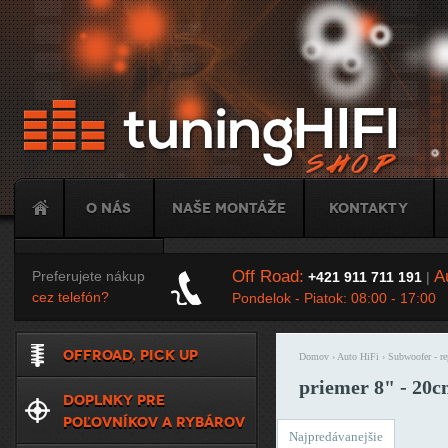
Ju
O nás
Naše montáže
Kontakty
Tuning
Off Road:
Au
Preferujete nákup
+421 911 711 191
|
cez telefón?
Pondelok - Piatok: 08:00 - 17:00
OFFROAD, PICK UP
Domov
›
Auto HiFi
›
Subwoofer - re
Nachádzate sa t
priemer 8" - 20
DOPLNKY PRE
POĽOVNÍKOV A RYBÁROV
Najpredávanejšie