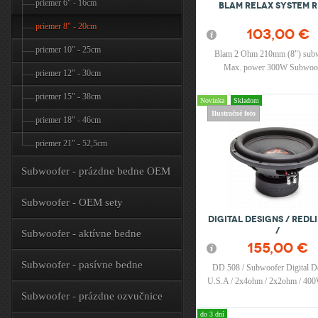
priemer 6" - 16cm
Blam Relax system R 
priemer 8" - 20cm
103,00 €
priemer 10" - 25cm
Blam 2 Ohm 210mm (8") subw
Max. power 300W Subwoof
priemer 12" - 30cm
reproduktor 8" (210mm), Max
300W / 150W RMS, Frekvenčný
priemer 15" - 38cm
Novinka
Skladom
45Hz -500Hz, Citlivosť (2.8
Ilustračné foto
priemer 18" - 46cm
92.5dB, Impedancia 2 Ohm, M
France
priemer 21" - 52,5cm
Subwoofer - prázdne bedne OEM
Subwoofer - OEM sety
Digital Designs / REDL
/
Subwoofer - aktívne bedne
155,00 €
Subwoofer - pasívne bedne
DD 508 / Subwoofer Digital De
U.S.A / 2x4ohm / 2x2ohm / 40
20cm Pri objednávke uviesť po
Subwoofer - prázdne ozvučnice
verziu 2x2ohm alebo 2x4
do 3 dní