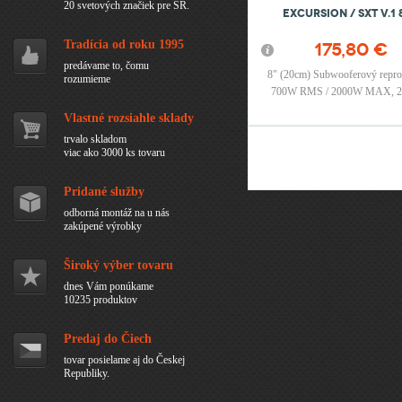
20 svetových značiek pre SR.
EXCURSION / SXT V.1 
Tradícia od roku 1995
175,80 €
predávame to, čomu
8" (20cm) Subwooferový repro
rozumieme
700W RMS / 2000W MAX, 
Vlastné rozsiahle sklady
trvalo skladom
viac ako 3000 ks tovaru
Stránky
Pridané služby
odborná montáž na u nás
zakúpené výrobky
Široký výber tovaru
dnes Vám ponúkame
10235 produktov
Predaj do Čiech
tovar posielame aj do Českej
Republiky.