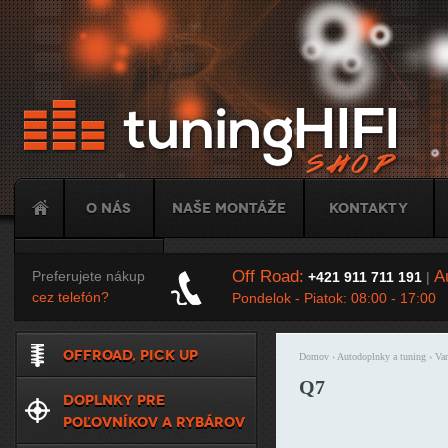
Ju
O nás
Naše montáže
Kontakty
Tuning
Off Road:
Au
Preferujete nákup
+421 911 711 191
|
cez telefón?
Pondelok - Piatok: 08:00 - 17:00
OFFROAD, PICK UP
Domov
›
Autodoplnky a tuning
›
Van
Nachádzate sa t
Q7
DOPLNKY PRE
POĽOVNÍKOV A RYBÁROV