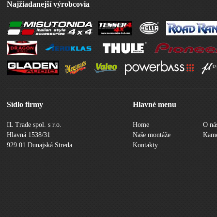
Najžiadanejší výrobcovia
Sídlo firmy
Hlavné menu
IL Trade spol. s r.o.
Home
O ná
Hlavná 1538/31
Naše montáže
Kame
929 01 Dunajská Streda
Kontakty