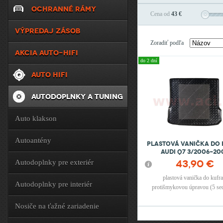
OCHRANNÉ RÁMY
Cena od
43 €
VÝPREDAJ ZÁSOB
Zoradiť podľa
AKCIA AUTO-HIFI
do 2 dní
AUTO HIFI
AUTODOPLNKY A TUNING
Auto klakson
Autoantény
Plastová vanička do
Audi Q7 3/2006-20
43,90 €
Autodoplnky pre exteriér
plastová vanička do kufra
Autodoplnky pre interiér
protišmykovou úpravou (5 sed
Nosiče na ťažné zariadenie