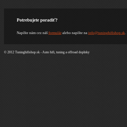
Potrebujete poradiť?
Napíšte nám cez náš
formulár
alebo napíšte na
info@tuninghifishop.sk
.
© 2012 Tuninghifishop.sk - Auto hifi, tuning a offroad doplnky